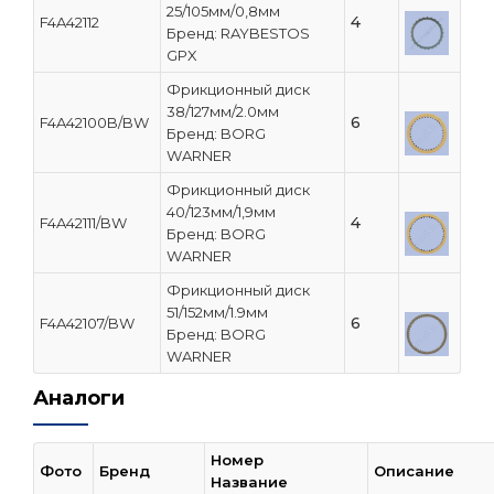
25/105мм/0,8мм
4
F4A42112
Бренд: RAYBESTOS
GPX
Фрикционный диск
38/127мм/2.0мм
6
F4A42100B/BW
Бренд: BORG
WARNER
Фрикционный диск
40/123мм/1,9мм
4
F4A42111/BW
Бренд: BORG
WARNER
Фрикционный диск
51/152мм/1.9мм
6
F4A42107/BW
Бренд: BORG
WARNER
Аналоги
Номер
Фото
Бренд
Описание
Название