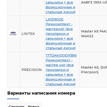
сальники + все
A4BF3 1993-U
фрикционные и
стальные диски)
LX05900E
Ремкомплект -
мастеркит (все
Master kit F4A
LINTEX
прокладки и
W4A32
сальники + все
фрикционные и
стальные диски)
177DK4100EP/BW
Ремкомплект -
мастер кит (все
Master kit, (Sof
PRECISION
прокладки и
Precision)
сальники + все
фрикционные и
стальные диски)
Варианты написания номера
Синоним
Бренд