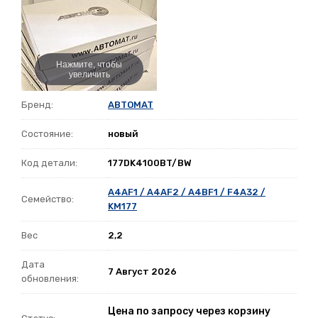
Нажмите, чтобы
увеличить
Бренд:
ABTOMAT
Состояние:
новый
Код детали:
177DK4100BT/BW
A4AF1 / A4AF2 / A4BF1 / F4A32 /
Семейство:
KM177
Вес
2,2
Дата
7 Август 2026
обновления:
Цена по запросу через корзину