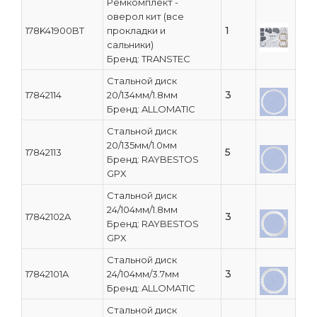
Ремкомплект -
оверол кит (все
1
178K41900BT
прокладки и
сальники)
Бренд: TRANSTEC
Стальной диск
3
17842114
20/134мм/1.8мм
Бренд: ALLOMATIC
Стальной диск
20/135мм/1.0мм
5
17842113
Бренд: RAYBESTOS
GPX
Стальной диск
24/104мм/1.8мм
3
17842102A
Бренд: RAYBESTOS
GPX
Стальной диск
3
17842101A
24/104мм/3.7мм
Бренд: ALLOMATIC
Стальной диск