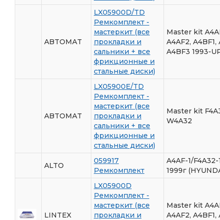
LX05900D/TD
Ремкомплект -
мастеркит (все
Master kit A4A
ABTOMAT
прокладки и
A4AF2, A4BF1,
сальники + все
A4BF3 1993-U
фрикционные и
стальные диски)
LX05900E/TD
Ремкомплект -
мастеркит (все
Master kit F4A
ABTOMAT
прокладки и
W4A32
сальники + все
фрикционные и
стальные диски)
059917
A4AF-1/F4A32-1
ALTO
Ремкомплект
1999г (HYUNDA
LX05900D
Ремкомплект -
мастеркит (все
Master kit A4A
LINTEX
прокладки и
A4AF2, A4BF1,