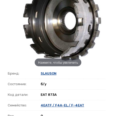
Нажмите, чтобы увеличить
Бренд:
SLAUSON
Состояние:
б/у
Код детали:
EAT 873A
Семейство:
4EATF / F4A-EL / F-4EAT
Вес
0