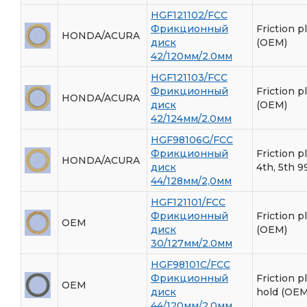
HGF121102/FCC
Фрикционный
Friction p
HONDA/ACURA
диск
(OEM)
42/120мм/2.0мм
HGF121103/FCC
Фрикционный
Friction p
HONDA/ACURA
диск
(OEM)
42/124мм/2.0мм
HGF98106G/FCC
Фрикционный
Friction pl
HONDA/ACURA
диск
4th, 5th 9
44/128мм/2,0мм
HGF121101/FCC
Фрикционный
Friction p
OEM
диск
(OEM)
30/127мм/2.0мм
HGF98101C/FCC
Фрикционный
Friction p
OEM
диск
hold (OEM
44/120мм/2.0мм