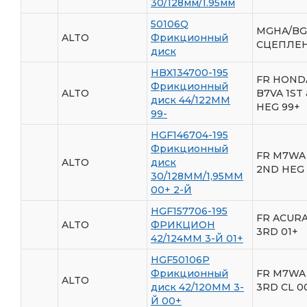
30/128мм/1.95мм
50106Q
MGHA/BG
ALTO
Фрикционный
СЦЕПЛЕН
диск
HBX134700-195
FR HONDA
Фрикционный
ALTO
B7VA 1ST
диск 44/122ММ
HEG 99+
99-
HGF146704-195
Фрикционный
FR M7WA 
ALTO
диск
2ND HEG
30/128ММ/1,95ММ
00+ 2-Й
HGF157706-195
FR ACUR
ALTO
ФРИКЦИОН
3RD 01+
42/124ММ 3-Й 01+
HGF50106P
Фрикционный
FR M7WA 
ALTO
диск 42/120ММ 3-
3RD CL 0
Й 00+