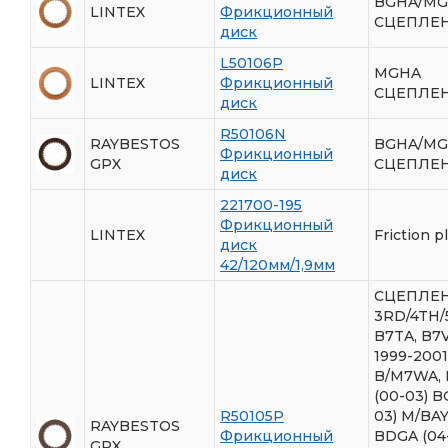
BGHA/M
LINTEX
Фрикционный
СЦЕПЛЕН
диск
L50106P
MGHA
LINTEX
Фрикционный
СЦЕПЛЕН
диск
R50106N
RAYBESTOS
BGHA/M
Фрикционный
GPX
СЦЕПЛЕН
диск
221700-195
Фрикционный
LINTEX
Friction p
диск
42/120мм/1,9мм
СЦЕПЛЕ
3RD/4TH/
B7TA, B7V
1999-2001
B/M7WA,
(00-03) B
R50105P
03) M/BAY
RAYBESTOS
Фрикционный
BDGA (04
GPX