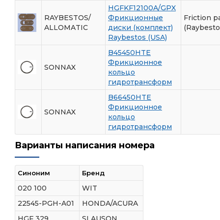
HGFKF12100A/GPX
RAYBESTOS/
Фрикционные
Friction p
ALLOMATIC
диски (комплект)
(Raybesto
Raybestos (USA)
B45450HTE
Фрикционное
SONNAX
кольцо
гидротрансформ
B66450HTE
Фрикционное
SONNAX
кольцо
гидротрансформ
Варианты написания номера
Синоним
Бренд
020 100
WIT
22545-PGH-A01
HONDA/ACURA
HGF 329
SLAUSON