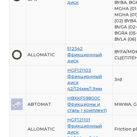
диск
BYBA, BG
MGHA (01
MGHA (01
(02) BYBA
BVGA (02-
BGRA (05
BVLA (06)
512342
BYFA/MD
ALLOMATIC
Фрикционный
СЦЕПЛЕН
диск
HGF121103
Фрикционный
3rd
диск
42/124мм/1.9мм
HBXKFS9800C
ABTOMAT
Фрикционы и
MWWA, G
сталь ( комплект)
HGF121101
Фрикционный
ALLOMATIC
Friction p
диск