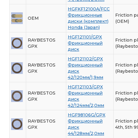
HGFKF12100A/FCC
Фрикционные
Friction p
OEM
диски (комплект)
(OEM)
Honda (Japan)
HGF121101/GPX
RAYBESTOS
Friction p
Фрикционный
GPX
(Raybesto
диск
HGF121102/GPX
RAYBESTOS
Фрикционный
Friction p
GPX
диск
(Raybesto
42/120мм/1,9мм
HGF121103/GPX
RAYBESTOS
Фрикционный
Friction p
GPX
диск
(Raybesto
42/124мм/2,0мм
HGF98106G/GPX
RAYBESTOS
Фрикционный
Friction pl
GPX
диск
4th, 5th 9
44/128мм/2,0мм