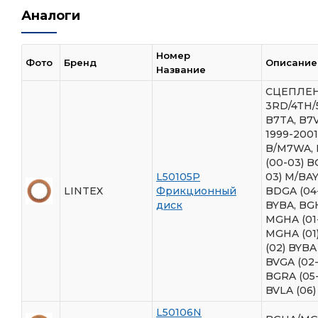
Аналоги
Номер
Фото
Бренд
Описание
Название
СЦЕПЛЕ
3RD/4TH/
B7TA, B7V
1999-2001
B/M7WA,
(00-03) B
L50105P
03) M/BAY
LINTEX
Фрикционный
BDGA (04
диск
BYBA, BG
MGHA (01
MGHA (01
(02) BYBA
BVGA (02-
BGRA (05
BVLA (06)
L50106N