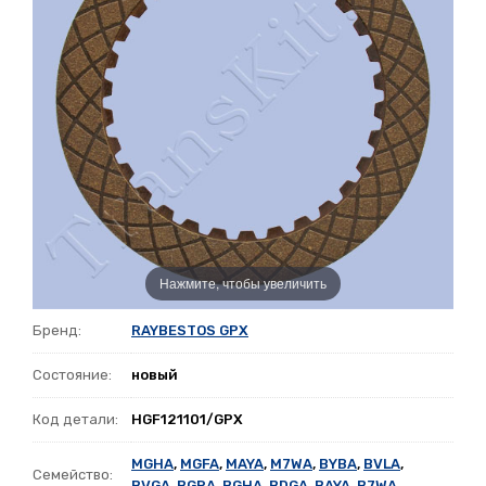
Нажмите, чтобы увеличить
Бренд:
RAYBESTOS GPX
Состояние:
новый
Код детали:
HGF121101/GPX
MGHA
,
MGFA
,
MAYA
,
M7WA
,
BYBA
,
BVLA
,
Семейство:
BVGA
,
BGRA
,
BGHA
,
BDGA
,
BAYA
,
B7WA