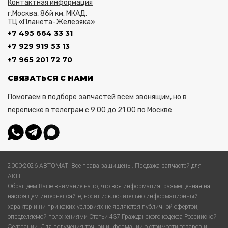
Контактная информация
г.Москва, 86й км. МКАД,
ТЦ «Планета-Железяка»
+7 495 664 33 31
+7 929 919 53 13
+7 965 201 72 70
СВЯЗАТЬСЯ С НАМИ
Помогаем в подборе запчастей всем звонящим, но в
переписке в телеграм с 9:00 до 21:00 по Москве
2000-2026 АВТОМАТ. Все права защищены. Продажа запчастей для
АКПП.
Обращаем Ваше внимание на то, что вся информация, размещенная на
настоящем интернет-сайте, носит исключительно информационный
характер и ни при каких условиях не являются публичной офертой,
определяемой положениями Статьи 437 Гражданского кодекса Российской
Федерации. Для получения точной информации о стоимости товаров и