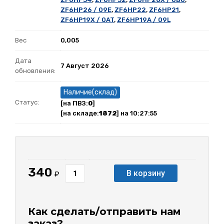
ZF6HP26 / 09E
,
ZF6HP22
,
ZF6HP21
,
ZF6HP19X / 0AT
,
ZF6HP19A / 09L
Вес
0,005
Дата
7 Август 2026
обновления:
Наличие(склад)
Статус:
[на ПВЗ:
0
]
[на складе:
1872
] на 10:27:55
340
В корзину
₽
Как сделать/отправить нам
заказ?