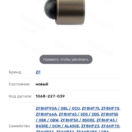
Нажмите, чтобы увеличить
Бренд:
ZF
Состояние:
новый
Код детали:
1068-227-039
ZF8HP90A / 0BL / 0CU
,
ZF8HP75
,
ZF8HP70
,
ZF8HP66A
,
ZF8HP65 / 0D5 / OD5
,
ZF8HP55
/ 0BK / 0BW
,
ZF8HP50 / 850RE
,
ZF8HP45 /
Семейство:
845RE / 0CM / AL450E
,
ZF8HP23
,
ZF6HP70
,
ZF6HP34
,
ZF6HP32
,
ZF6HP28X / 0B6
,