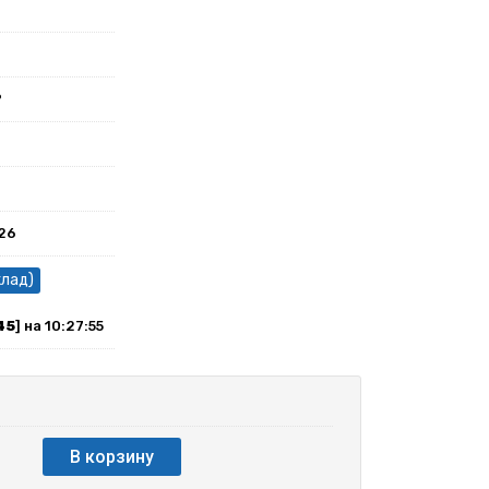
P
026
клад)
45
] на 10:27:55
В корзину