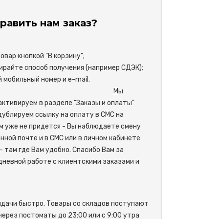
равить нам заказ?
вар кнопкой "В корзину";
райте способ получения (например СДЭК);
свой мобильный номер и e-mail.
М
ы
активируем в разделе "Заказы и оплаты"
одублируем ссылку на оплату в СМС на
м уже не придется - Вы наблюдаете смену
нной почте и в СМС или в личном кабинете
- там где Вам удобно. Спасибо Вам за
невной работе с клиентскими заказами и
ыдачи быстро. Товары со складов поступают
 через постоматы до 23:00 или с 9:00 утра