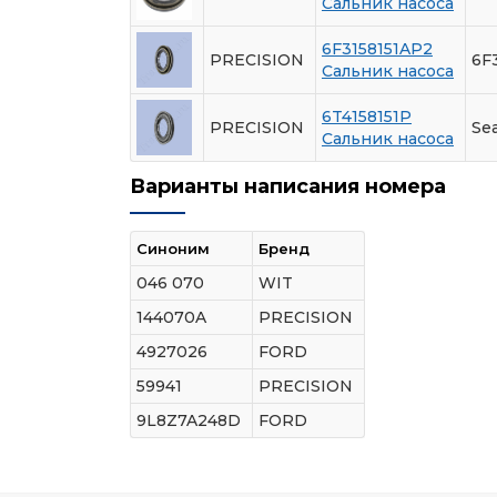
Сальник насоса
6F3158151AP2
PRECISION
6F3
Сальник насоса
6T4158151P
PRECISION
Sea
Сальник насоса
Варианты написания номера
Синоним
Бренд
046 070
WIT
144070A
PRECISION
4927026
FORD
59941
PRECISION
9L8Z7A248D
FORD