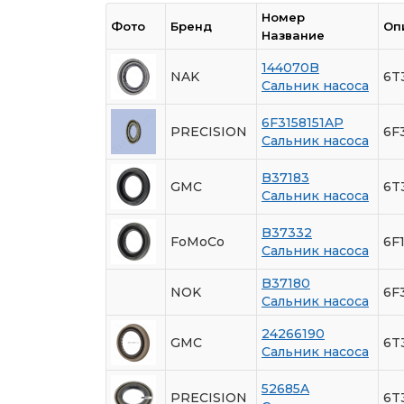
Номер
Фото
Бренд
Оп
Название
144070B
NAK
6T
Сальник насоса
6F3158151AP
PRECISION
6F
Сальник насоса
B37183
GMC
6T
Сальник насоса
B37332
FoMoCo
6F1
Сальник насоса
B37180
NOK
6F
Сальник насоса
24266190
GMC
6T
Сальник насоса
52685A
PRECISION
6T