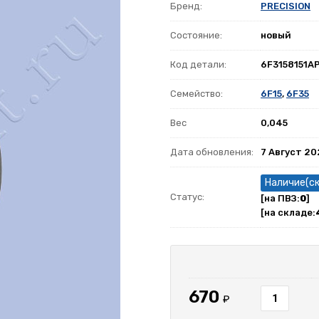
Бренд:
PRECISION
Состояние:
новый
Код детали:
6F3158151A
Семейство:
6F15
,
6F35
Вес
0,045
Дата обновления:
7 Август 2
Наличие(с
Статус:
[на ПВЗ:
0
]
[на складе:
670
₽