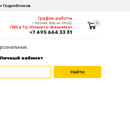
и Гидроблоков
График работы
-
г.Москва, 86й км. МКАД,
ПВЗ в ТЦ «Планета-Железяка»
+7 495 664 33 31
ерсональные.
Личный кабинет