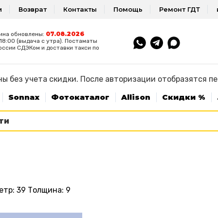
и
Возврат
Контакты
Помощь
Ремонт ГДТ
07.08.2026
ина обновлены:
8:00 (выдача с утра). Постаматы
оссии СДЭКом и доставки такси по
ы без учета скидки. После авторизации отобразятся п
Sonnax
Фотокаталог
Allison
Скидки %
тр: 39 Толщина: 9