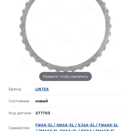
Нажмите, чтобы увеличить
Бренд:
LINTEX
Состояние:
новый
Код детали:
277703
FW6A-EL / GW6A-EL / SJ6A-EL / FW6AX-EL
Семейство:
/ GW6AX-EL
,
EW6A-EL / EW6A / EW6AX-EL