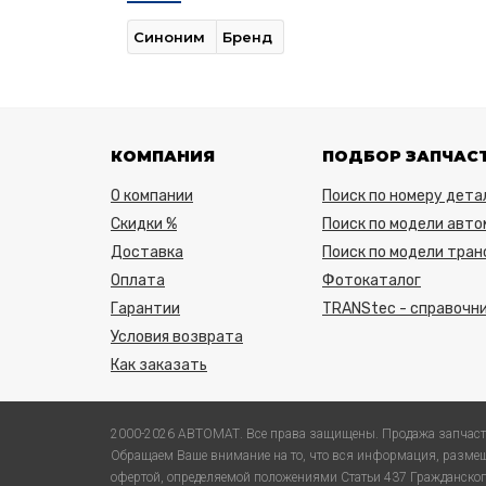
Синоним
Бренд
КОМПАНИЯ
ПОДБОР ЗАПЧАС
О компании
Поиск по номеру дета
Скидки %
Поиск по модели авто
Доставка
Поиск по модели тра
Оплата
Фотокаталог
Гарантии
TRANStec - справочни
Условия возврата
Как заказать
2000-2026 АВТОМАТ. Все права защищены. Продажа запчаст
Обращаем Ваше внимание на то, что вся информация, размещ
офертой, определяемой положениями Статьи 437 Гражданского