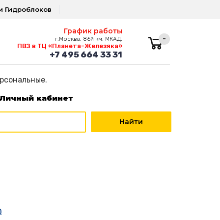
и Гидроблоков
График работы
-
г.Москва, 86й км. МКАД,
ПВЗ в ТЦ «Планета-Железяка»
+7 495 664 33 31
ерсональные.
Личный кабинет
)