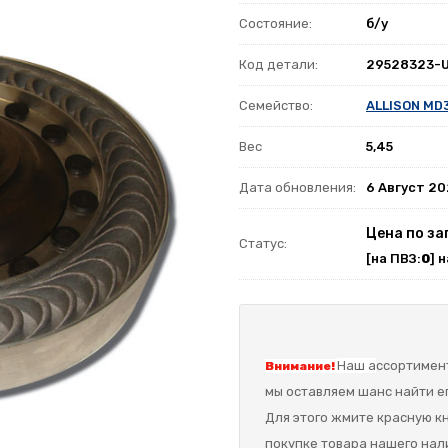
Состояние:
б/у
Код детали:
29528323-
Семейство:
ALLISON MD
Вес
5,45
Дата обновления:
6 Август 2
Цена по за
Статус:
[на ПВЗ:
0
] 
Наш а
ссортимент
Внимание!
мы оставляем шанс найти ег
Для этого жмите красную кн
покупке товара нашего нал