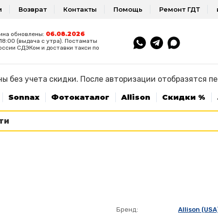
и
Возврат
Контакты
Помощь
Ремонт ГДТ
06.08.2026
ина обновлены:
8:00 (выдача с утра). Постаматы
оссии СДЭКом и доставки такси по
ы без учета скидки. После авторизации отобразятся п
Sonnax
Фотокаталог
Allison
Скидки %
Бренд:
Allison (USA