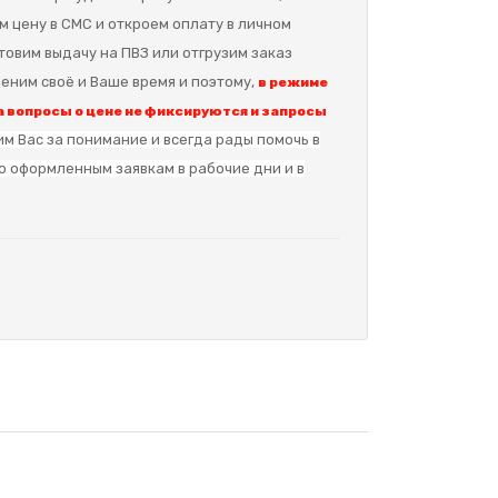
м цену в СМС и откроем оплату в личном
отовим выдачу на ПВЗ или отгрузим заказ
еним своё и Ваше время и поэтому,
в режиме
 вопросы о цене не фиксируются и запросы
м Вас за понимание и в
сегда рады помочь в
о оформленным заявкам в рабочие дни и в