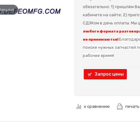
обязательно: 1) пришлём Ва
еличения
кабинете на сайте; 2) приг
СДЭКом в день оплаты. Мы ц
любого формата разговора
Благодари
не принимаются!
поиске нужных запчастей п
рабочее время!
Запрос цены
к сравнению
печать