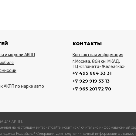
ТЕЙ
КОНТАКТЫ
ли и модели АКПП
Контактная информация
г.Москва, 86й км. МКАД,
мобиля
ТЦ «Планета-Железяка»
нсмиссии
+7 495 664 33 31
+7 929 919 53 13
к АКПП по марке авто
+7 965 201 72 70
ей для АКПП.
енная на настоящем интернет-сайте, носит исключительно информационный хар
 кодекса Российской Федерации. Для получения точной информации о стоимости