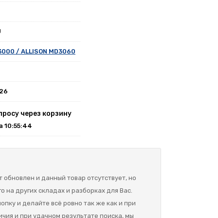
U
3000 / ALLISON MD3060
026
просу через корзину
на 10:55:44
 обновлен и данный товар отсутствует, но
о на других складах и разборках для Вас.
опку и делайте всё ровно так же как и при
ичия и при удачном результате поиска, мы