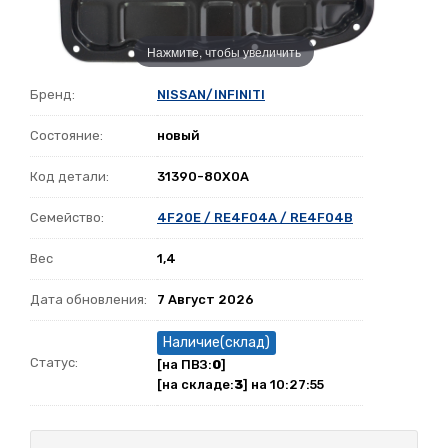
Нажмите, чтобы увеличить
Бренд:
NISSAN/INFINITI
Состояние:
новый
Код детали:
31390-80X0A
Семейство:
4F20E / RE4F04A / RE4F04B
Вес
1,4
Дата обновления:
7 Август 2026
Наличие(склад)
Статус:
[на ПВЗ:
0
]
[на складе:
3
] на 10:27:55