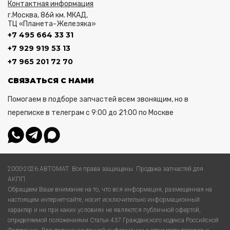
Контактная информация
г.Москва, 86й км. МКАД,
ТЦ «Планета-Железяка»
+7 495 664 33 31
+7 929 919 53 13
+7 965 201 72 70
СВЯЗАТЬСЯ С НАМИ
Помогаем в подборе запчастей всем звонящим, но в
переписке в телеграм с 9:00 до 21:00 по Москве
2000-2026 АВТОМАТ. Все права защищены. Продажа запчастей для
АКПП.
Обращаем Ваше внимание на то, что вся информация, размещенная на
настоящем интернет-сайте, носит исключительно информационный
характер и ни при каких условиях не являются публичной офертой,
определяемой положениями Статьи 437 Гражданского кодекса Российской