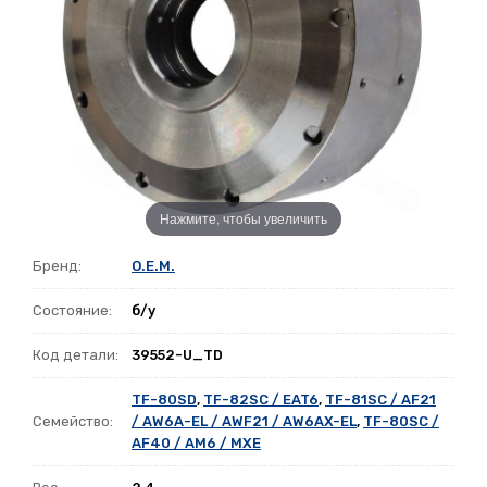
Нажмите, чтобы увеличить
Бренд:
O.E.M.
Состояние:
б/у
Код детали:
39552-U_TD
TF-80SD
,
TF-82SC / EAT6
,
TF-81SC / AF21
Семейство:
/ AW6A-EL / AWF21 / AW6AX-EL
,
TF-80SC /
AF40 / AM6 / MXE