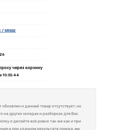
 / 5R55E
026
просу через корзину
на 10:55:44
 обновлен и данный товар отсутствует, но
о на других складах и разборках для Вас.
опку и делайте всё ровно так же как и при
ичия и при удачном результате поиска, мы