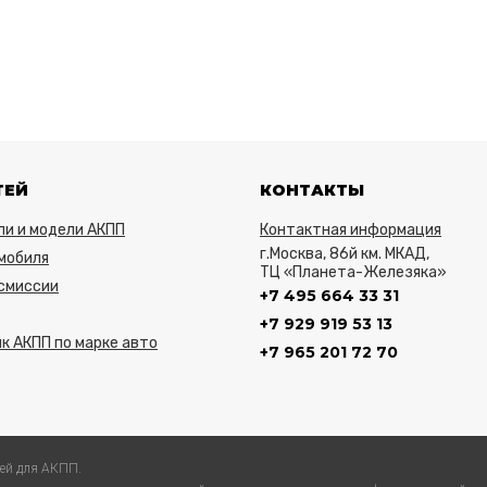
ТЕЙ
КОНТАКТЫ
ли и модели АКПП
Контактная информация
г.Москва, 86й км. МКАД,
мобиля
ТЦ «Планета-Железяка»
нсмиссии
+7 495 664 33 31
+7 929 919 53 13
к АКПП по марке авто
+7 965 201 72 70
ей для АКПП.