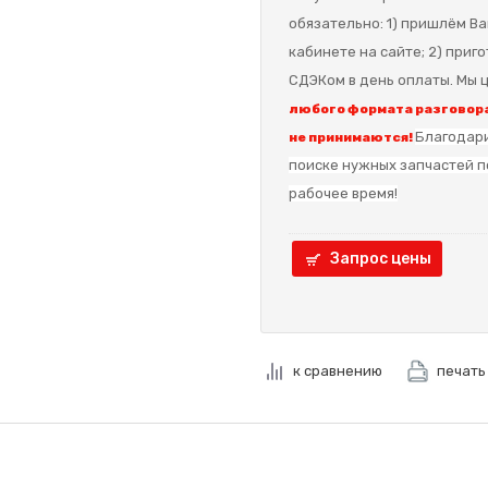
обязательно: 1) пришлём Ва
кабинете на сайте; 2) приг
СДЭКом в день оплаты. Мы ц
любого формата разговора
Благодари
не принимаются!
поиске нужных запчастей п
рабочее время!
Запрос цены
к сравнению
печать