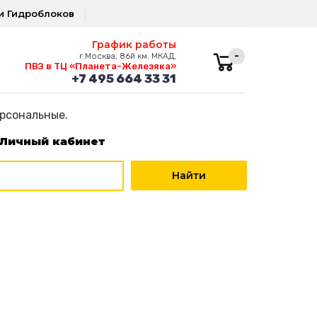
и Гидроблоков
График работы
-
г.Москва, 86й км. МКАД,
ПВЗ в ТЦ «Планета-Железяка»
+7 495 664 33 31
ерсональные.
Личный кабинет