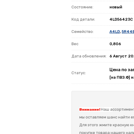
Состояние:
новый
Код детали:
4LD56423C
Семейство:
A4LD
,
5R44E
Вес
0,806
Дата обновления:
6 Август 2
Цена по за
Статус:
[на ПВЗ:
0
] 
Наш а
ссортимент
Внимание!
мы оставляем шанс найти ег
Для этого жмите красную кн
покупке товара нашего нал