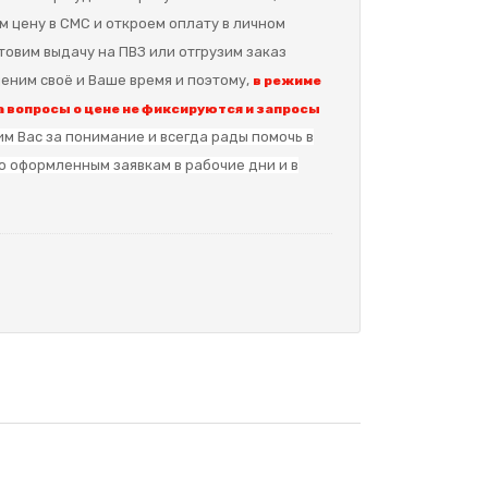
м цену в СМС и откроем оплату в личном
отовим выдачу на ПВЗ или отгрузим заказ
еним своё и Ваше время и поэтому,
в режиме
 вопросы о цене не фиксируются и запросы
м Вас за понимание и в
сегда рады помочь в
о оформленным заявкам в рабочие дни и в