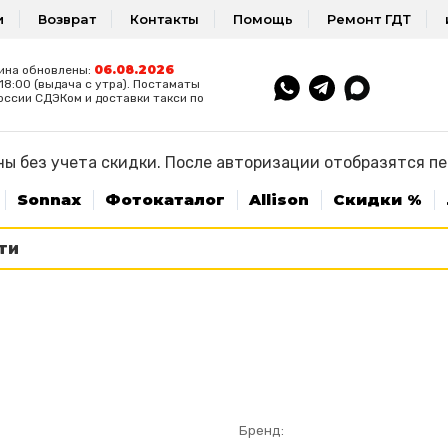
и
Возврат
Контакты
Помощь
Ремонт ГДТ
06.08.2026
ина обновлены:
8:00 (выдача с утра). Постаматы
оссии СДЭКом и доставки такси по
ы без учета скидки. После авторизации отобразятся п
Sonnax
Фотокаталог
Allison
Скидки %
Бренд: