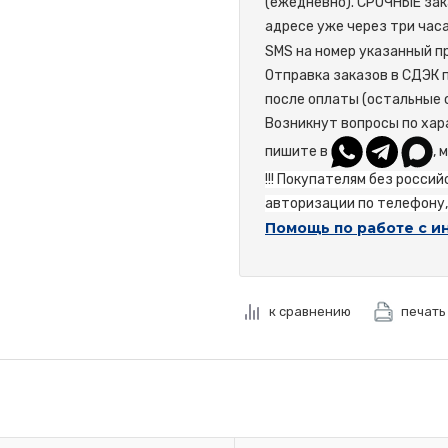
(ежедневно). СРОЧНЫЕ зак
адресе уже через три час
SMS на номер указанный пр
Отправка заказов в СДЭК 
после оплаты (остальные 
Возникнут вопросы по хар
пишите в
, 
!!! Покупателям без росси
авторизации по телефону, 
Помощь по работе с и
к сравнению
печать