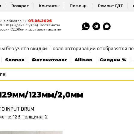
и
Возврат
Контакты
Помощь
Ремонт ГДТ
07.08.2026
ина обновлены:
8:00 (выдача с утра). Постаматы
оссии СДЭКом и доставки такси по
ы без учета скидки. После авторизации отобразятся п
Sonnax
Фотокаталог
Allison
Скидки %
29мм/123мм/2,0мм
TO INPUT DRUM
етр: 123 Толщина: 2