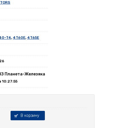
OTORS
40-T4
,
4T60E
,
4T65E
026
ВЗ Планета-Железяка
а 10:27:55
В корзину