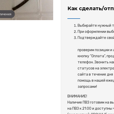
Как сделать/отп
еличения
Выбирайте нужный то
При оформлении выби
Подтверждайте 
проверим позиции и 
кнопку "Оплата", пр
телефон. Звонить на
статусов на электро
сайта в течение дня 
помощь в нашей ежед
запросами!
ВНИМАНИЕ!
Наличие ПВЗ готовим на в
на ПВЗ к 21:00 и доступны