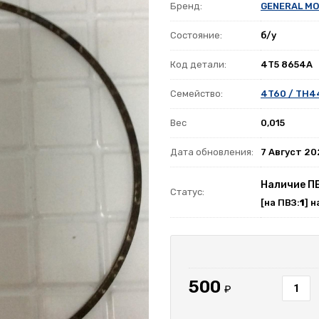
Бренд:
GENERAL M
Состояние:
б/у
Код детали:
4T5 8654A
Семейство:
4T60 / TH4
Вес
0,015
Дата обновления:
7 Август 2
Наличие П
Статус:
[на ПВЗ:
1
] н
500
₽