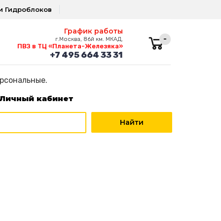
и Гидроблоков
График работы
-
г.Москва, 86й км. МКАД,
ПВЗ в ТЦ «Планета-Железяка»
+7 495 664 33 31
ерсональные.
Личный кабинет