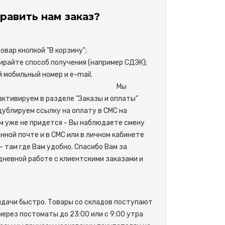
равить нам заказ?
вар кнопкой "В корзину";
райте способ получения (например СДЭК);
свой мобильный номер и e-mail.
М
ы
активируем в разделе "Заказы и оплаты"
одублируем ссылку на оплату в СМС на
м уже не придется - Вы наблюдаете смену
нной почте и в СМС или в личном кабинете
- там где Вам удобно. Спасибо Вам за
невной работе с клиентскими заказами и
ыдачи быстро. Товары со складов поступают
 через постоматы до 23:00 или с 9:00 утра