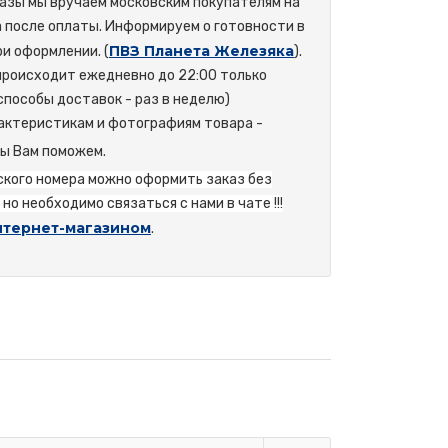
азы мы вручаем московским покупателям на
а после оплаты. Информируем о готовности в
ПВЗ Планета Железяка
и оформлении. (
).
происходит ежедневно до 22:00 только
способы доставок - раз в неделю)
актеристикам и фотографиям товара -
мы Вам поможем.
йского номера можно оформить заказ без
но необходимо связаться с нами в чате !!!
нтернет-магазином
.