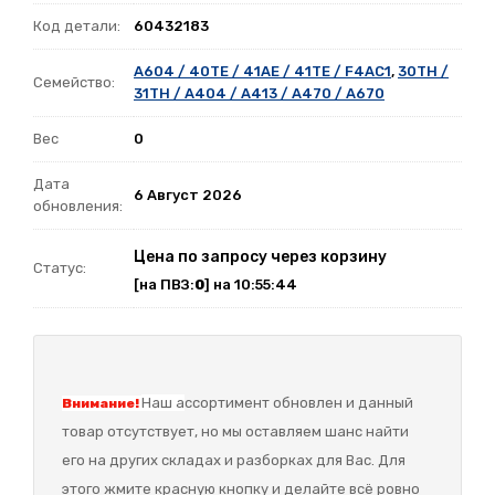
Код детали:
60432183
A604 / 40TE / 41AE / 41TE / F4AC1
,
30TH /
Семейство:
31TH / A404 / A413 / A470 / A670
Вес
0
Дата
6 Август 2026
обновления:
Цена по запросу через корзину
Статус:
[на ПВЗ:
0
] на 10:55:44
Наш а
ссортимент обновлен и данный
Внимание!
товар отсутствует, но мы оставляем шанс найти
его на других складах и разборках для Вас. Для
этого жмите красную кнопку и делайте всё ровно