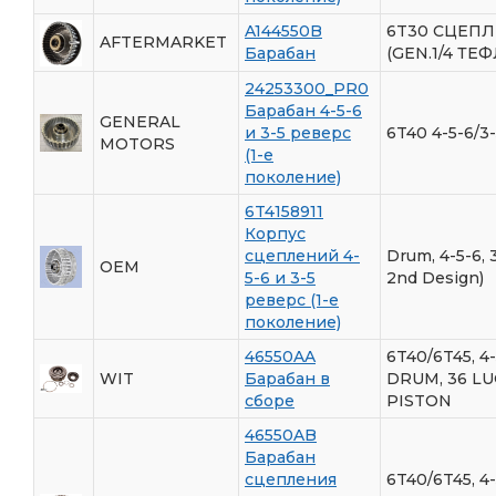
A144550B
6T30 СЦЕПЛЕ
AFTERMARKET
Барабан
(GEN.1/4 ТЕ
24253300_PR0
Барабан 4-5-6
GENERAL
и 3-5 реверс
6T40 4-5-6/3-
MOTORS
(1-е
поколение)
6T4158911
Корпус
сцеплений 4-
Drum, 4-5-6, 
OEM
5-6 и 3-5
2nd Design)
реверс (1-е
поколение)
46550AA
6T40/6T45, 4
WIT
Барабан в
DRUM, 36 LU
сборе
PISTON
46550AB
Барабан
сцепления
6T40/6T45, 4