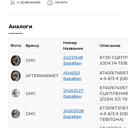
к сравнению
печать
Аналоги
Номер
Фото
Бренд
Описание
Название
24231648
6T30 СЦЕПЛЕ
GMC
Барабан
(GEN.1/4 ТЕ
A144550
6T40/6T45/
AFTERMARKET
Барабан
4-5-6/3-5 (G
6T40/6T41/6T
24263527
GMC
СЦЕПЛЕНИЕ 4
Барабан
2/GEN 3/3 Т
6T30/6T31/
24263508
GMC
4-5-6/3-5 (G
Барабан
ТЕФЛОНА)