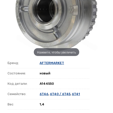
Нажмите, чтобы увеличить
Бренд:
AFTERMARKET
Состояние:
новый
Код детали:
A144550
Семейство:
6T46
,
6T40 / 6T45
,
6T41
Вес
1,4