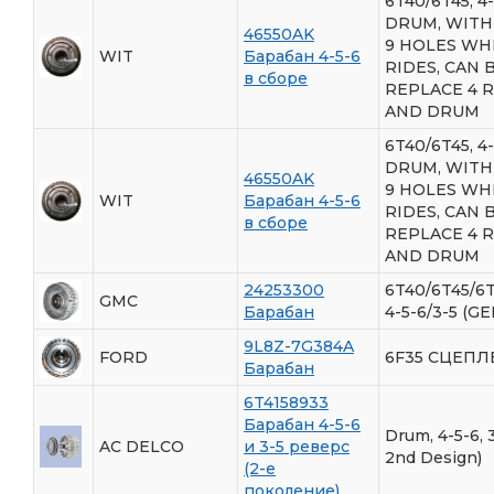
6T40/6T45, 4
DRUM, WITH
46550AK
9 HOLES WH
WIT
Барабан 4-5-6
RIDES, CAN 
в сборе
REPLACE 4 
AND DRUM
6T40/6T45, 4
DRUM, WITH
46550AK
9 HOLES WH
WIT
Барабан 4-5-6
RIDES, CAN 
в сборе
REPLACE 4 
AND DRUM
24253300
6T40/6T45/
GMC
Барабан
4-5-6/3-5 (G
9L8Z-7G384A
FORD
6F35 СЦЕПЛЕ
Барабан
6T4158933
Барабан 4-5-6
Drum, 4-5-6, 3
AC DELCO
и 3-5 реверс
2nd Design)
(2-е
поколение)