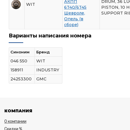
АКПП
DRUM, 36 LU
WIT
6T40/6T45
PISTON, 10
Шевроле,
SUPPORT RID
Опель (в
сборе)
Варианты написания номера
Синоним
Бренд
046 550
WIT
158911
INDUSTRY
24253300
GMC
КОМПАНИЯ
О компании
Скидки %