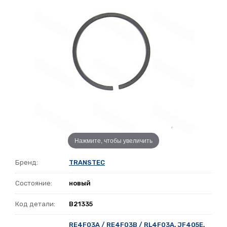
Нажмите, чтобы увеличить
Бренд:
TRANSTEC
Состояние:
новый
Код детали:
B21335
RE4F03A / RE4F03B / RL4F03A
,
JF405E
,