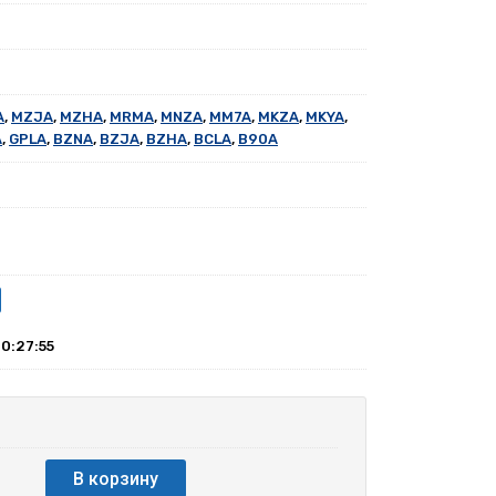
A
,
MZJA
,
MZHA
,
MRMA
,
MNZA
,
MM7A
,
MKZA
,
MKYA
,
A
,
GPLA
,
BZNA
,
BZJA
,
BZHA
,
BCLA
,
B90A
10:27:55
В корзину