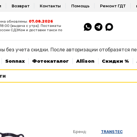
и
Возврат
Контакты
Помощь
Ремонт ГДТ
07.08.2026
ина обновлены:
8:00 (выдача с утра). Постаматы
оссии СДЭКом и доставки такси по
ы без учета скидки. После авторизации отобразятся п
Sonnax
Фотокаталог
Allison
Скидки %
Бренд:
TRANSTEC