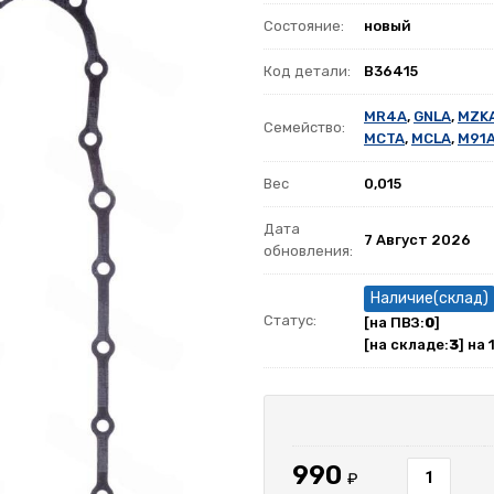
Состояние:
новый
Код детали:
B36415
MR4A
,
GNLA
,
MZK
Семейство:
MCTA
,
MCLA
,
M91
Вес
0,015
Дата
7 Август 2026
обновления:
Наличие(склад)
Статус:
[на ПВЗ:
0
]
[на складе:
3
] на 
990
₽