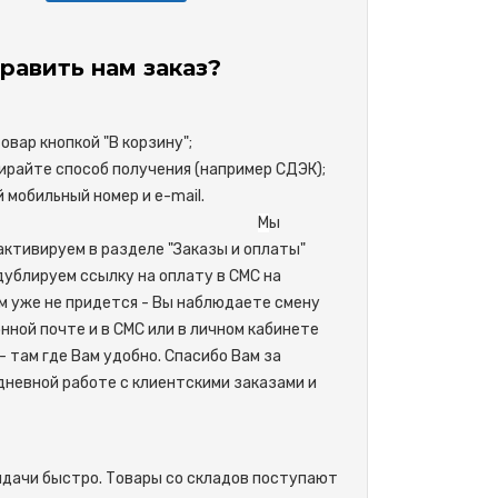
равить нам заказ?
вар кнопкой "В корзину";
райте способ получения (например СДЭК);
свой мобильный номер и e-mail.
М
ы
активируем в разделе "Заказы и оплаты"
одублируем ссылку на оплату в СМС на
м уже не придется - Вы наблюдаете смену
нной почте и в СМС или в личном кабинете
- там где Вам удобно. Спасибо Вам за
невной работе с клиентскими заказами и
ыдачи быстро. Товары со складов поступают