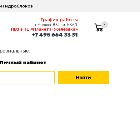
и Гидроблоков
График работы
-
г.Москва, 86й км. МКАД,
ПВЗ в ТЦ «Планета-Железяка»
+7 495 664 33 31
ерсональные.
Личный кабинет