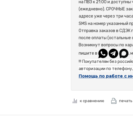
на ПВЗ к 21:00 и доступны
(ежедневно). СРОЧНЫЕ зак
адресе уже через три час
SMS на номер указанный пр
Отправка заказов в СДЭК 
после оплаты (остальные 
Возникнут вопросы по хар
пишите в
, 
!!! Покупателям без росси
авторизации по телефону, 
Помощь по работе с и
к сравнению
печать