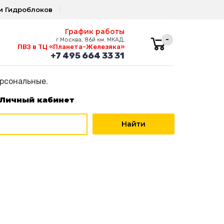
и Гидроблоков
График работы
-
г.Москва, 86й км. МКАД,
ПВЗ в ТЦ «Планета-Железяка»
+7 495 664 33 31
ерсональные.
Личный кабинет