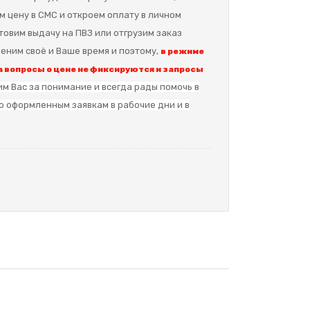
м цену в СМС и откроем оплату в личном
отовим выдачу на ПВЗ или отгрузим заказ
еним своё и Ваше время и поэтому,
в режиме
 вопросы о цене не фиксируются и запросы
м Вас за понимание и в
сегда рады помочь в
о оформленным заявкам в рабочие дни и в