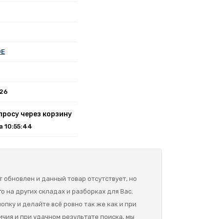
0E
026
просу через корзину
на 10:55:44
 обновлен и данный товар отсутствует, но
о на других складах и разборках для Вас.
опку и делайте всё ровно так же как и при
ичия и при удачном результате поиска, мы