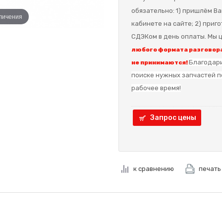
обязательно: 1) пришлём Ва
еличения
кабинете на сайте; 2) приг
СДЭКом в день оплаты. Мы ц
любого формата разговора
Благодари
не принимаются!
поиске нужных запчастей п
рабочее время!
Запрос цены
к сравнению
печать