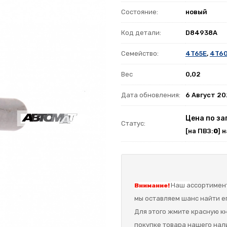
Состояние:
новый
Код детали:
D84938A
Семейство:
4T65E
,
4T6
Вес
0,02
Дата обновления:
6 Август 2
Цена по за
Статус:
[на ПВЗ:
0
] 
Наш а
ссортимент
Внимание!
мы оставляем шанс найти ег
Для этого жмите красную кн
покупке товара нашего нал