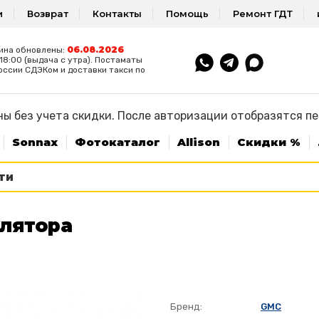
и
Возврат
Контакты
Помощь
Ремонт ГДТ
06.08.2026
ина обновлены:
8:00 (выдача с утра). Постаматы
оссии СДЭКом и доставки такси по
ы без учета скидки. После авторизации отобразятся п
Sonnax
Фотокаталог
Allison
Скидки %
лятора
Бренд:
GMC