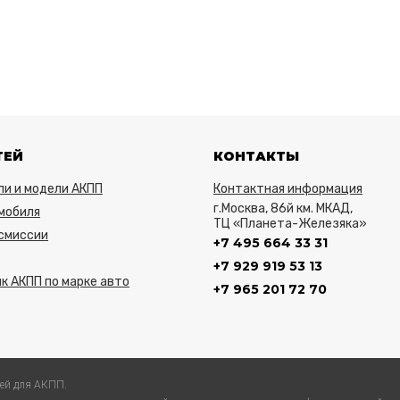
ТЕЙ
КОНТАКТЫ
ли и модели АКПП
Контактная информация
г.Москва, 86й км. МКАД,
мобиля
ТЦ «Планета-Железяка»
нсмиссии
+7 495 664 33 31
+7 929 919 53 13
к АКПП по марке авто
+7 965 201 72 70
ей для АКПП.