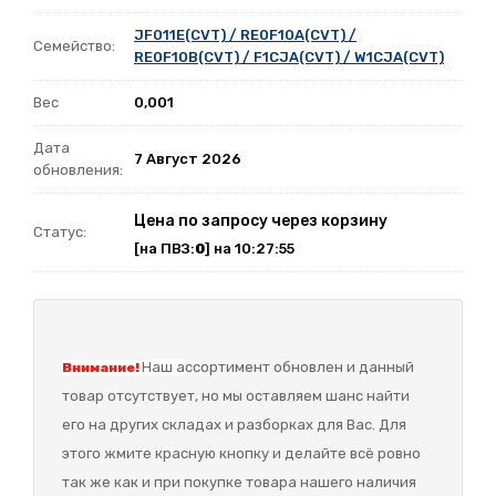
JF011E(CVT) / RE0F10A(CVT) /
Семейство:
RE0F10B(CVT) / F1CJA(CVT) / W1CJA(CVT)
Вес
0,001
Дата
7 Август 2026
обновления:
Цена по запросу через корзину
Статус:
[на ПВЗ:
0
] на 10:27:55
Наш а
ссортимент обновлен и данный
Внимание!
товар отсутствует, но мы оставляем шанс найти
его на других складах и разборках для Вас. Для
этого жмите красную кнопку и делайте всё ровно
так же как и при покупке товара нашего наличия