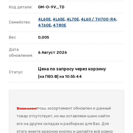
Код детали:
GM-O-9V_TD
4L60E
,
4L65E
,
4L70E
,
4L60 / TH700-R4
,
Семейство:
4T60E
,
4T80E
Вес
0,005
Дата
6 Август 2026
обновления:
Цена по запросу через корзину
Статус:
[на ПВЗ:
0
] на 10:55:44
Наш а
ссортимент обновлен и данный
Внимание!
товар отсутствует, но мы оставляем шанс найти
его на других складах и разборках для Вас. Для
этого жмите красную кнопку и делайте всё ровно