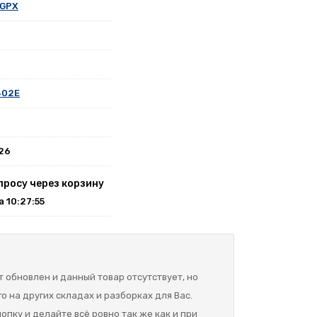
 GPX
402E
026
просу через корзину
на 10:27:55
 обновлен и данный товар отсутствует, но
о на других складах и разборках для Вас.
опку и делайте всё ровно так же как и при