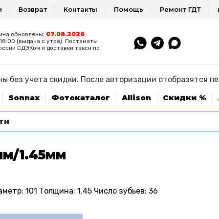
и
Возврат
Контакты
Помощь
Ремонт ГДТ
07.08.2026
ина обновлены:
8:00 (выдача с утра). Постаматы
оссии СДЭКом и доставки такси по
ы без учета скидки. После авторизации отобразятся п
Sonnax
Фотокаталог
Allison
Скидки %
мм/1.45мм
етр: 101 Толщина: 1.45 Число зубьев: 36