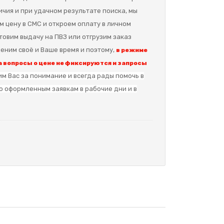
ичия и при удачном результате поиска, мы
м цену в СМС и откроем оплату в личном
отовим выдачу на ПВЗ или отгрузим заказ
еним своё и Ваше время и поэтому,
в режиме
 вопросы о цене не фиксируются и запросы
м Вас за понимание и в
сегда рады помочь в
о оформленным заявкам в рабочие дни и в