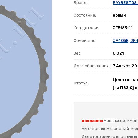
Бренд:
RAYBESTOS
Состояние:
новый
Код детали:
JF5165111
Семейство:
JF405E
,
JF
Вес
0,021
Дата обновления:
7 Август 2
Цена по за
Статус:
[на ПВЗ:
0
] 
Наш а
ссортимент
Внимание!
мы оставляем шанс найти ег
Для этого жмите красную кн