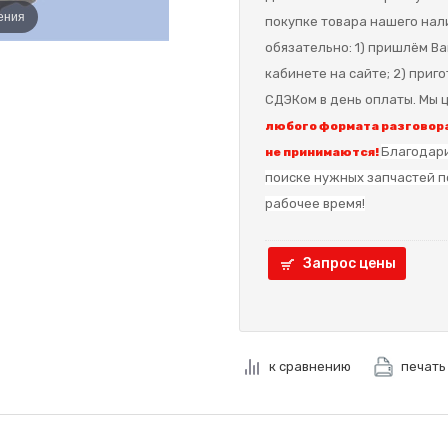
ения
покупке товара нашего нал
обязательно: 1) пришлём Ва
кабинете на сайте; 2) приг
СДЭКом в день оплаты. Мы ц
любого формата разговора
Благодари
не принимаются!
поиске нужных запчастей п
рабочее время!
Запрос цены
к сравнению
печать