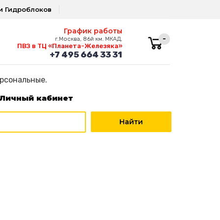
и Гидроблоков
График работы
-
г.Москва, 86й км. МКАД,
ПВЗ в ТЦ «Планета-Железяка»
+7 495 664 33 31
ерсональные.
Личный кабинет