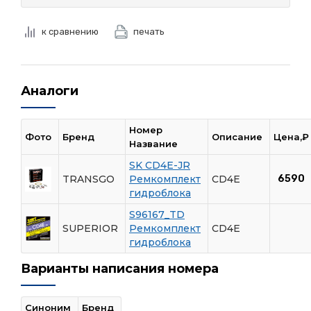
к сравнению
печать
Аналоги
Номер
Фото
Бренд
Описание
Цена,₽
Название
SK CD4E-JR
TRANSGO
Ремкомплект
CD4E
6590
гидроблока
S96167_TD
SUPERIOR
Ремкомплект
CD4E
гидроблока
Варианты написания номера
Синоним
Бренд