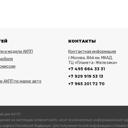
ТЕЙ
КОНТАКТЫ
ли и модели АКПП
Контактная информация
г.Москва, 86й км. МКАД,
мобиля
ТЦ «Планета-Железяка»
нсмиссии
+7 495 664 33 31
+7 929 919 53 13
к АКПП по марке авто
+7 965 201 72 70
ей для АКПП.
енная на настоящем интернет-сайте, носит исключительно информационный хар
 кодекса Российской Федерации. Для получения точной информации о стоимости