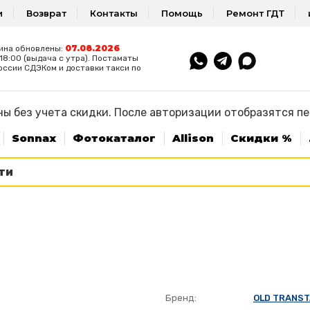
и
Возврат
Контакты
Помощь
Ремонт ГДТ
07.08.2026
ина обновлены:
8:00 (выдача с утра). Постаматы
оссии СДЭКом и доставки такси по
ы без учета скидки. После авторизации отобразятся п
Sonnax
Фотокаталог
Allison
Скидки %
Бренд:
OLD TRANS