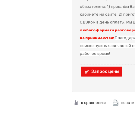
обязательно: 1) пришлём Ва
кабинете на сайте; 2) приг
СДЭКом в день оплаты. Мы ц
любого формата разговора
Благодари
не принимаются!
поиске нужных запчастей п
рабочее время!
Запрос цены
к сравнению
печать