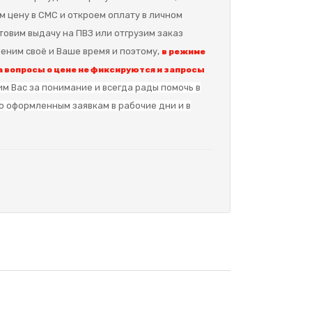
м цену в СМС и откроем оплату в личном
отовим выдачу на ПВЗ или отгрузим заказ
еним своё и Ваше время и поэтому,
в режиме
 вопросы о цене не фиксируются и запросы
м Вас за понимание и в
сегда рады помочь в
о оформленным заявкам в рабочие дни и в