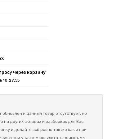
026
просу через корзину
на 10:27:55
 обновлен и данный товар отсутствует, но
о на других складах и разборках для Вас.
опку и делайте всё ровно так же как и при
ичия и при удачном результате поиска, мы