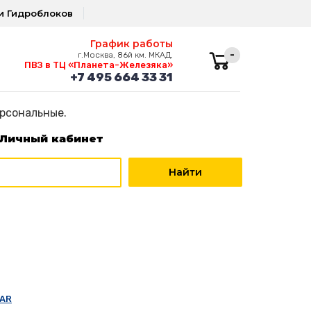
и Гидроблоков
График работы
-
г.Москва, 86й км. МКАД,
ПВЗ в ТЦ «Планета-Железяка»
+7 495 664 33 31
ерсональные.
Личный кабинет
TAR