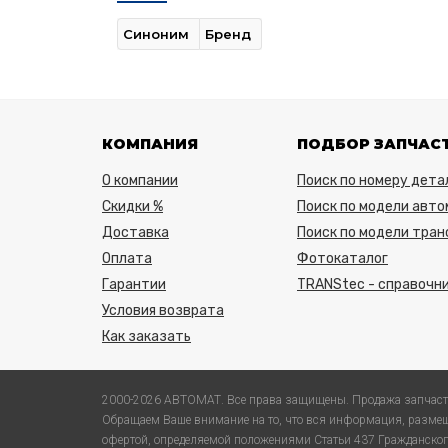
Синоним
Бренд
КОМПАНИЯ
ПОДБОР ЗАПЧАС
О компании
Поиск по номеру дета
Скидки %
Поиск по модели авто
Доставка
Поиск по модели тра
Оплата
Фотокаталог
Гарантии
TRANStec - справочни
Условия возврата
Как заказать
2000-2026 АВТОМАТ. Все права защищены. Продажа запчаст
Обращаем Ваше внимание на то, что вся информация, размещ
офертой, определяемой положениями Статьи 437 Гражданского