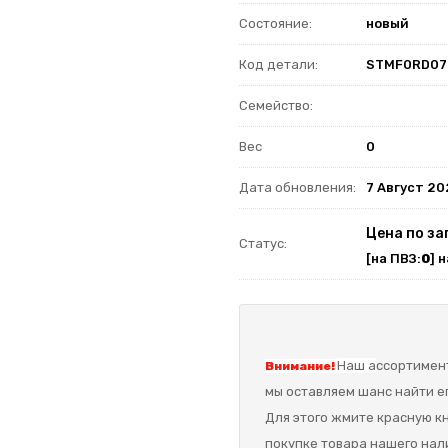
Состояние:
новый
Код детали:
STMF0RD07
Семейство:
Вес
0
Дата обновления:
7 Август 2
Цена по за
Статус:
[на ПВЗ:
0
] 
Наш а
ссортимент
Внимание!
мы оставляем шанс найти ег
Для этого жмите красную кн
покупке товара нашего нал