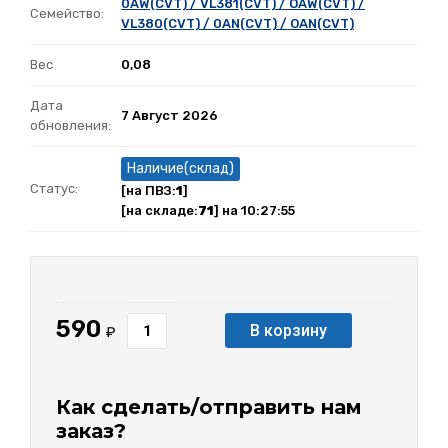
0AW(CVT) / VL381(CVT) / OAW(CVT) /
Семейство:
VL380(CVT) / 0AN(CVT) / OAN(CVT)
Вес
0,08
Дата
7 Август 2026
обновления:
Наличие(склад)
Статус:
[на ПВЗ:
1
]
[на складе:
71
] на 10:27:55
590
В корзину
₽
Как сделать/отправить нам
заказ?