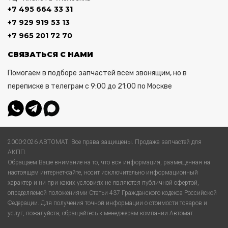
+7 495 664 33 31
+7 929 919 53 13
+7 965 201 72 70
СВЯЗАТЬСЯ С НАМИ
Помогаем в подборе запчастей всем звонящим, но в
переписке в телеграм с 9:00 до 21:00 по Москве
2000-2026 АВТОМАТ. Все права защищены. Продажа запчастей для
АКПП.
Обращаем Ваше внимание на то, что вся информация, размещенная на
настоящем интернет-сайте, носит исключительно информационный
характер и ни при каких условиях не являются публичной офертой,
определяемой положениями Статьи 437 Гражданского кодекса Российской
Федерации. Для получения точной информации о стоимости товаров и
услуг, пожалуйста, обращайтесь к менеджерам компании Автомат.