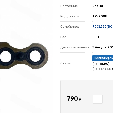
Состояние:
новый
Код детали:
TZ-209F
Семейство:
7DCL750(DC
Вес
0,01
Дата обновления:
5 Август 20
Наличие(с
Статус:
[на ПВЗ:
0
]
[на складе:
790
₽