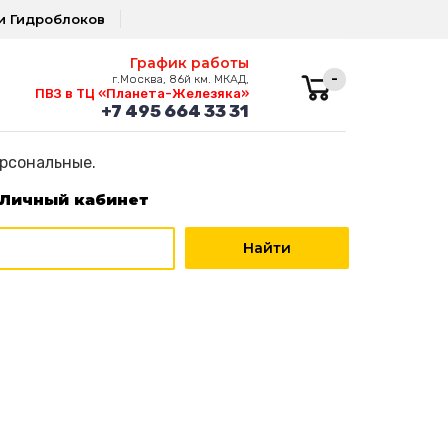
и Гидроблоков
График работы
-
г.Москва, 86й км. МКАД,
ПВЗ в ТЦ «Планета-Железяка»
+7 495 664 33 31
ерсональные.
Личный кабинет