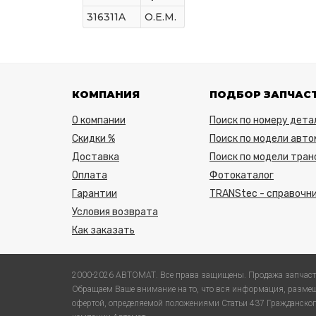
316311A
O.E.M.
КОМПАНИЯ
ПОДБОР ЗАПЧАС
О компании
Поиск по номеру дета
Скидки %
Поиск по модели авто
Доставка
Поиск по модели тра
Оплата
Фотокаталог
Гарантии
TRANStec - справочни
Условия возврата
Как заказать
2000-2026 АВТОМАТ. Все права защищены. Продажа запчаст
Обращаем Ваше внимание на то, что вся информация, размещ
офертой, определяемой положениями Статьи 437 Гражданского