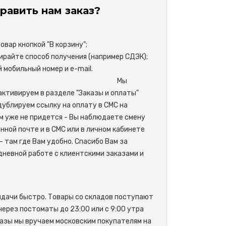
равить нам заказ?
вар кнопкой "В корзину";
райте способ получения (например СДЭК);
свой мобильный номер и e-mail.
М
ы
активируем в разделе "Заказы и оплаты"
одублируем ссылку на оплату в СМС на
м уже не придется - Вы наблюдаете смену
нной почте и в СМС или в личном кабинете
- там где Вам удобно. Спасибо Вам за
невной работе с клиентскими заказами и
ыдачи быстро. Товары со складов поступают
 через постоматы до 23:00 или с 9:00 утра
азы мы вручаем московским покупателям на