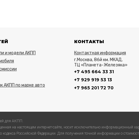
ТЕЙ
КОНТАКТЫ
ли и модели АКПП
Контактная информация
г.Москва, 86й км. МКАД,
мобиля
ТЦ «Планета-Железяка»
нсмиссии
+7 495 664 33 31
+7 929 919 53 13
к АКПП по марке авто
+7 965 201 72 70
ей для АКПП.
енная на настоящем интернет-сайте, носит исключительно информационный хар
 кодекса Российской Федерации. Для получения точной информации о стоимости