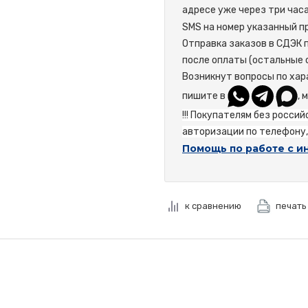
адресе уже через три час
SMS на номер указанный пр
Отправка заказов в СДЭК 
после оплаты (остальные 
Возникнут вопросы по хар
пишите в
, 
!!! Покупателям без росси
авторизации по телефону, 
Помощь по работе с и
к сравнению
печать