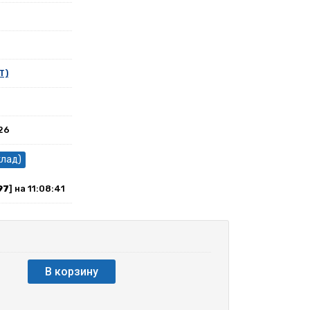
T)
26
клад)
97
] на 11:08:41
В корзину