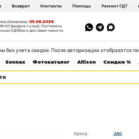
и
Возврат
Контакты
Помощь
Ремонт ГДТ
05.08.2026
ина обновлены:
8:00 (выдача с утра). Постаматы
оссии СДЭКом и доставки такси по
ы без учета скидки. После авторизации отобразятся п
Sonnax
Фотокаталог
Allison
Скидки %
Бренд:
JAC