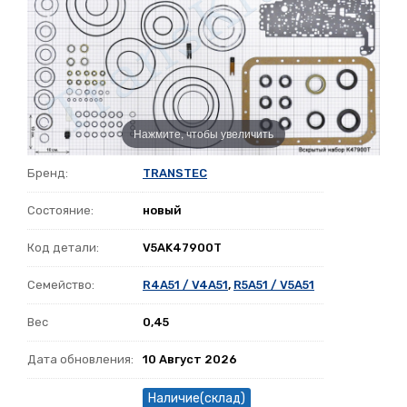
Нажмите, чтобы увеличить
Бренд:
TRANSTEC
Состояние:
новый
Код детали:
V5AK47900T
Семейство:
R4A51 / V4A51
,
R5A51 / V5A51
Вес
0,45
Дата обновления:
10 Август 2026
Наличие(склад)