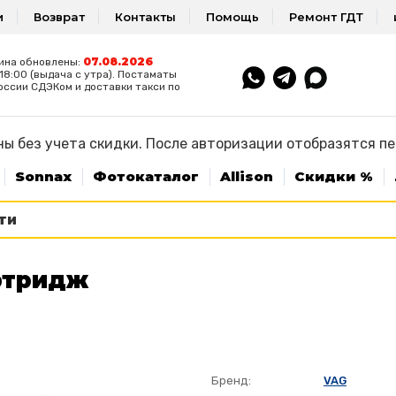
и
Возврат
Контакты
Помощь
Ремонт ГДТ
07.08.2026
ина обновлены:
8:00 (выдача с утра). Постаматы
оссии СДЭКом и доставки такси по
ы без учета скидки. После авторизации отобразятся п
Sonnax
Фотокаталог
Allison
Скидки %
ртридж
Бренд:
VAG