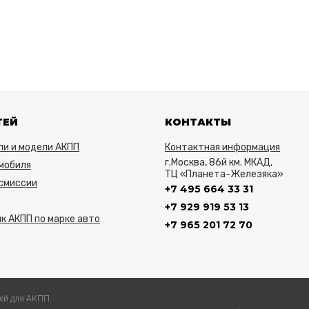
ТЕЙ
КОНТАКТЫ
ли и модели АКПП
Контактная информация
г.Москва, 86й км. МКАД,
мобиля
ТЦ «Планета-Железяка»
нсмиссии
+7 495 664 33 31
+7 929 919 53 13
к АКПП по марке авто
+7 965 201 72 70
ей для АКПП.