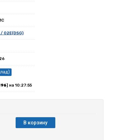
1C
 / 02E(DSG)
026
клад)
196
] на 10:27:55
В корзину