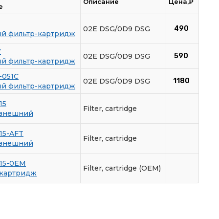
Описание
Цена,₽
е
02E DSG/0D9 DSG
490
й фильтр-картридж
7
02E DSG/0D9 DSG
590
й фильтр-картридж
-051C
02E DSG/0D9 DSG
1180
й фильтр-картридж
15
Filter, cartridge
 внешний
15-AFT
Filter, cartridge
 внешний
15-0EM
Filter, cartridge (OEM)
-картридж