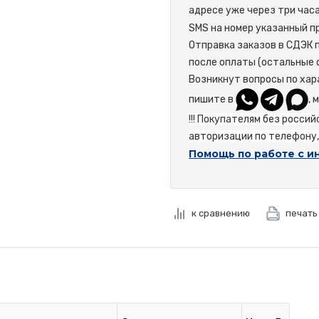
адресе уже через три час
SMS на номер указанный пр
Отправка заказов в СДЭК 
после оплаты (остальные 
Возникнут вопросы по хар
пишите в
, 
!!! Покупателям без росси
авторизации по телефону, 
Помощь по работе с и
к сравнению
печать