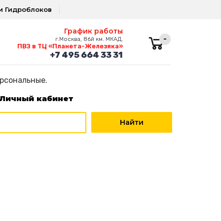
и Гидроблоков
График работы
-
г.Москва, 86й км. МКАД,
ПВЗ в ТЦ «Планета-Железяка»
+7 495 664 33 31
ерсональные.
Личный кабинет