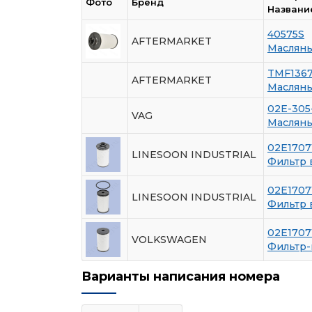
Фото
Бренд
Названи
40575S
AFTERMARKET
Масляны
TMF136
AFTERMARKET
Масляны
02E-305
VAG
Масляны
02E1707
LINESOON INDUSTRIAL
Фильтр
02E1707
LINESOON INDUSTRIAL
Фильтр
02E1707
VOLKSWAGEN
Фильтр
Варианты написания номера