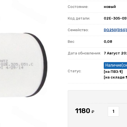
Состояние:
новый
Код детали:
02E-305-05
Семейство:
DQ250(DSG)
Вес
0,08
Дата обновления:
7 Август 2
Наличие(с
Статус:
[на ПВЗ:
1
]
[на складе:
1180
₽