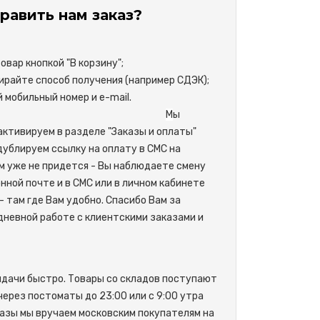
равить нам заказ?
вар кнопкой "В корзину";
райте способ получения (например СДЭК);
свой мобильный номер и e-mail.
М
ы
активируем в разделе "Заказы и оплаты"
одублируем ссылку на оплату в СМС на
м уже не придется - Вы наблюдаете смену
нной почте и в СМС или в личном кабинете
- там где Вам удобно. Спасибо Вам за
невной работе с клиентскими заказами и
ыдачи быстро. Товары со складов поступают
 через постоматы до 23:00 или с 9:00 утра
азы мы вручаем московским покупателям на