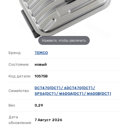
Нажмите, чтобы увеличить
Бренд:
TEMCO
Состояние:
новый
Код детали:
10575B
DCT470(DCT) / 6DCT470(DCT) /
Семейство:
SPS6(DCT) / W6DGA(DCT) / W6DGB(DCT)
Вес
0,29
Дата
7 Август 2026
обновления: