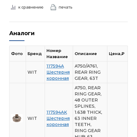
к сравнению
печать
Аналоги
Номер
Фото
Бренд
Описание
Цена,₽
Название
117594A
A750/A761,
WIT
Шестерня
REAR RING
коронная
GEAR, 63T
A750, REAR
RING GEAR,
48 OUTER
SPLINES,
117594AK
1.638 THICK,
WIT
Шестерня
63 INNER
коронная
TEETH,
RING GEAR
HUB: 63