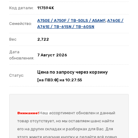
Код детали:
117594K
A750E / A750F / TB-50LS / A5AWF
,
A760E /
Семейство:
A761E / TB-61SN / TB-60SN
Вес
2,722
Дата
7 Август 2026
обновления:
Цена по запросу через корзину
Статус:
[на ПВЗ:
0
] на 10:27:55
Наш а
ссортимент обновлен и данный
Внимание!
товар отсутствует, но мы оставляем шанс найти
его на других складах и разборках для Вас. Для
этого жмите красную кнопку и делайте всё ровно