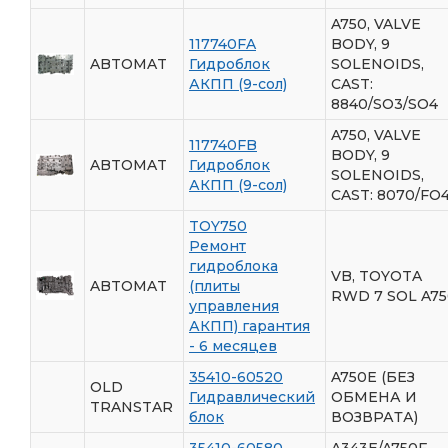
A750, VALVE
117740FA
BODY, 9
ABTOMAT
Гидроблок
SOLENOIDS,
АКПП (9-сол)
CAST:
8840/SO3/SO4
A750, VALVE
117740FB
BODY, 9
ABTOMAT
Гидроблок
SOLENOIDS,
АКПП (9-сол)
CAST: 8070/FO
TOY750
Ремонт
гидроблока
VB, TOYOTA
ABTOMAT
(плиты
RWD 7 SOL A75
управления
АКПП) гарантия
- 6 месяцев
35410-60520
A750E (БЕЗ
OLD
Гидравлический
ОБМЕНА И
TRANSTAR
блок
ВОЗВРАТА)
35410-60580
A343E/A750F