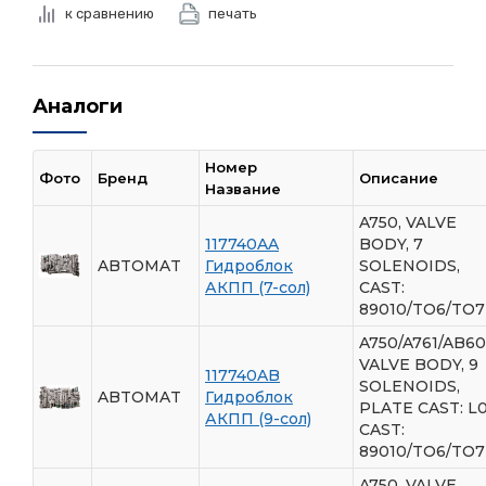
к сравнению
печать
Аналоги
Номер
Фото
Бренд
Описание
Название
A750, VALVE
117740AA
BODY, 7
ABTOMAT
Гидроблок
SOLENOIDS,
АКПП (7-сол)
CAST:
89010/TO6/TO7
A750/A761/AB60
VALVE BODY, 9
117740AB
SOLENOIDS,
ABTOMAT
Гидроблок
PLATE CAST: L0
АКПП (9-сол)
CAST:
89010/TO6/TO7
A750, VALVE