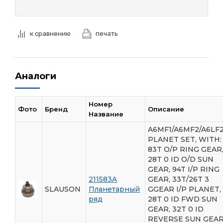
к сравнению
печать
Аналоги
Номер
Фото
Бренд
Описание
Название
A6MF1/A6MF2/A6LF2
PLANET SET, WITH:
83T O/P RING GEAR
28T 0 ID O/D SUN
GEAR, 94T I/P RING
211583A
GEAR, 33T/26T 3
SLAUSON
Планетарный
GGEAR I/P PLANET,
ряд
28T 0 ID FWD SUN
GEAR, 32T 0 ID
REVERSE SUN GEAR