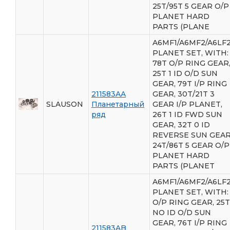
25T/95T 5 GEAR O/P
PLANET HARD
PARTS (PLANE
A6MF1/A6MF2/A6LF2
PLANET SET, WITH:
78T O/P RING GEAR
25T 1 ID O/D SUN
GEAR, 79T I/P RING
211583AA
GEAR, 30T/21T 3
SLAUSON
Планетарный
GEAR I/P PLANET,
ряд
26T 1 ID FWD SUN
GEAR, 32T 0 ID
REVERSE SUN GEAR
24T/86T 5 GEAR O/P
PLANET HARD
PARTS (PLANET
A6MF1/A6MF2/A6LF2
PLANET SET, WITH:
O/P RING GEAR, 25T
NO ID O/D SUN
GEAR, 76T I/P RING
211583AB