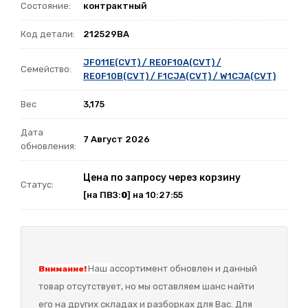
Состояние:
контрактный
Код детали:
212529BA
JF011E(CVT) / RE0F10A(CVT) /
Семейство:
RE0F10B(CVT) / F1CJA(CVT) / W1CJA(CVT)
Вес
3,175
Дата
7 Август 2026
обновления:
Цена по запросу через корзину
Статус:
[на ПВЗ:
0
] на 10:27:55
Наш а
ссортимент обновлен и данный
Внимание!
товар отсутствует, но мы оставляем шанс найти
его на других складах и разборках для Вас. Для