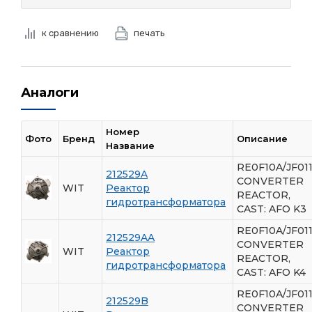
к сравнению
печать
Аналоги
Номер
Фото
Бренд
Описание
Название
RE0F10A/JF011
212529A
CONVERTER
WIT
Реактор
REACTOR,
гидротрансформатора
CAST: AFO K3
RE0F10A/JF011
212529AA
CONVERTER
WIT
Реактор
REACTOR,
гидротрансформатора
CAST: AFO K4
RE0F10A/JF011
212529B
CONVERTER