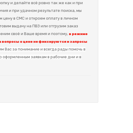
опку и делайте всё ровно так же как и при
ичия и при удачном результате поиска, мы
м цену в СМС и откроем оплату в личном
отовим выдачу на ПВЗ или отгрузим заказ
еним своё и Ваше время и поэтому,
в режиме
 вопросы о цене не фиксируются и запросы
м Вас за понимание и в
сегда рады помочь в
о оформленным заявкам в рабочие дни и в