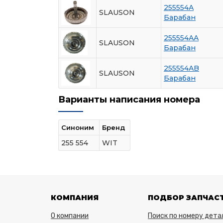
255554A
SLAUSON
Барабан
255554AA
SLAUSON
Барабан
255554AB
SLAUSON
Барабан
Варианты написания номера
Синоним
Бренд
255 554
WIT
КОМПАНИЯ
ПОДБОР ЗАПЧАС
О компании
Поиск по номеру дета