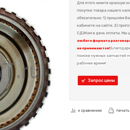
Для этого жмите красную кн
покупке товара нашего нал
обязательно: 1) пришлём Ва
кабинете на сайте; 2) приг
СДЭКом в день оплаты. Мы ц
любого формата разговора
Благодари
не принимаются!
поиске нужных запчастей п
рабочее время!
Запрос цены
к сравнению
печать