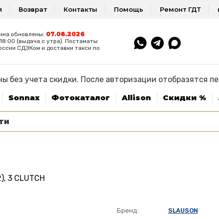
и
Возврат
Контакты
Помощь
Ремонт ГДТ
07.08.2026
ина обновлены:
8:00 (выдача с утра). Постаматы
оссии СДЭКом и доставки такси по
ы без учета скидки. После авторизации отобразятся п
Sonnax
Фотокаталог
Allison
Скидки %
), 3 CLUTCH
Бренд:
SLAUSON