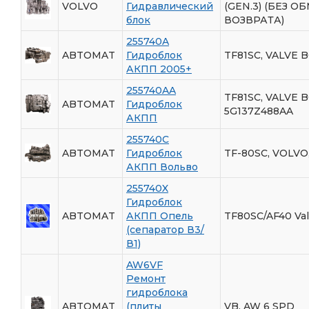
VOLVO
Гидравлический
(GEN.3) (БЕЗ О
блок
ВОЗВРАТА)
255740A
ABTOMAT
Гидроблок
TF81SC, VALVE 
АКПП 2005+
255740AA
TF81SC, VALVE B
ABTOMAT
Гидроблок
5G137Z488AA
АКПП
255740C
ABTOMAT
Гидроблок
TF-80SC, VOLVO
АКПП Вольво
255740X
Гидроблок
ABTOMAT
АКПП Опель
TF80SC/AF40 Val
(сепаратор В3/
В1)
AW6VF
Ремонт
гидроблока
ABTOMAT
(плиты
VB, AW 6 SPD