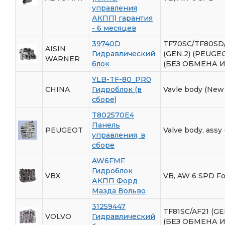
управления
АКПП) гарантия
- 6 месяцев
39740D
TF70SC/TF80SD
AISIN
Гидравлический
(GEN.2) (PEUGE
WARNER
блок
(БЕЗ ОБМЕНА И
YLB-TF-80_PR0
CHINA
Гидроблок (в
Vavle body (New
сборе)
T802570E4
Панель
PEUGEOT
Valve body, assy
управления, в
сборе
AW6FMF
Гидроблок
VBX
VB, AW 6 SPD Fo
АКПП Форд
Мазда Вольво
31259447
TF81SC/AF21 (GE
VOLVO
Гидравлический
(БЕЗ ОБМЕНА И