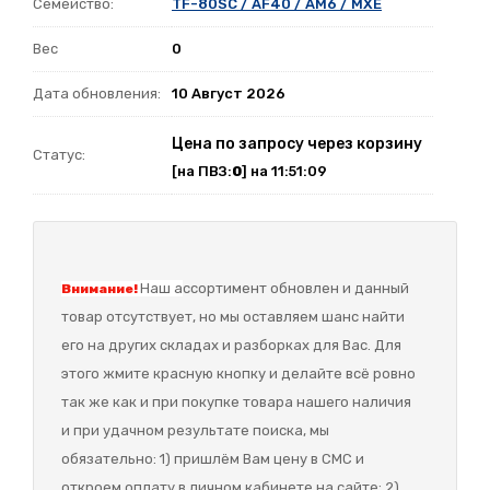
Семейство:
TF-80SC / AF40 / AM6 / MXE
Вес
0
Дата обновления:
10 Август 2026
Цена по запросу через корзину
Статус:
[на ПВЗ:
0
] на 11:51:09
Наш а
ссортимент обновлен и данный
Внимание!
товар отсутствует, но мы оставляем шанс найти
его на других складах и разборках для Вас. Для
этого жмите красную кнопку и делайте всё ровно
так же как и при покупке товара нашего наличия
и при удачном результате поиска, мы
обязательно: 1) пришлём Вам цену в СМС и
откроем оплату в личном кабинете на сайте; 2)