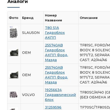
Аналоги
Номер
Фото
Бренд
Описание
Название
T80 51A
SLAUSON
Гидроблок
АКПП
255740AB
TF81SC, FORD/M
Гидроблок
BODY, 8 SOLENO
OEM
АКПП Форд,
9171/T2, SEPAR
Мазда
CAST: A2/A4/A6
255740AB
TF81SC, FORD/M
Гидроблок
BODY, 8 SOLENO
OEM
АКПП Форд,
9171/T2, SEPAR
Мазда
CAST: A2/A4/A6
19256634
TF80SC/AF40 (GE
VOLVO
Гидравлический
(БЕЗ ОБМЕНА И
блок
31259596
TF70SC/TF80SD