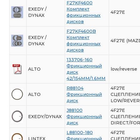
F27KF4600
EXEDY /
Комплект
4F27E
DYNAX
фрикционных
дисков
F27KF4600B
EXEDY /
Комплект
4F27E (MAZD
DYNAX
фрикционных
дисков
133706-160
Фрикционный
ALTO
low/reverse
диск
42/154ММ/1.6ММ
R88104
4F27E
ALTO
Фрикционный
СЦЕПЛЕНИ
диск
LOW/REVER
J88100
4F27E
EXEDY/DYNAX
Фрикционный
СЦЕПЛЕНИ
диск
DIRECT/FO
L88100-180
4F27E
LINTEX
Фрикционный
СЦЕПЛЕНИ