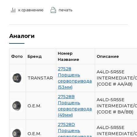
к сравнению
печать
Аналоги
Номер
Фото
Бренд
Описание
Название
27528
A4LD-5R55E
Поршень
TRANSTAR
INTERMEDIATE/
сервопривода
(CODE # AA/AB)
(53мм)
27528B
A4LD-5R55E
Поршень
O.E.M.
INTERMEDIATE/
сервопривода
(CODE # BA/BB)
(49мм)
27528D
A4LD-5R55E
Поршень
O.E.M.
INTERMEDIATE/
сервопривода