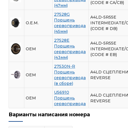
(CODE # CA/CB)
(47мм)
27528G
A4LD-5R55E
Поршень
O.E.M.
INTERMEDIATE/
сервопривода
(CODE # DB)
(45мм)
27528E
A4LD-5R55E
Поршень
OEM
INTERMEDIATE/
сервопривода
(CODE # EB)
(43мм)
27530N-R
Поршень
A4LD СЦЕПЛЕН
OEM
сервопривода
REVERSE
(в сборе)
U56910
A4LD СЦЕПЛЕН
OEM
Поршень
REVERSE
сервопривода
Варианты написания номера