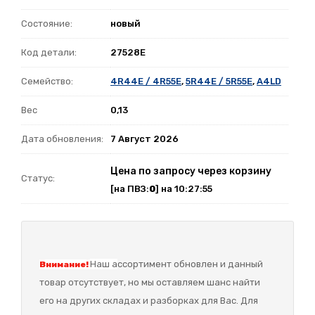
Состояние:
новый
Код детали:
27528E
Семейство:
4R44E / 4R55E
,
5R44E / 5R55E
,
A4LD
Вес
0,13
Дата обновления:
7 Август 2026
Цена по запросу через корзину
Статус:
[на ПВЗ:
0
] на 10:27:55
Наш а
ссортимент обновлен и данный
Внимание!
товар отсутствует, но мы оставляем шанс найти
его на других складах и разборках для Вас. Для