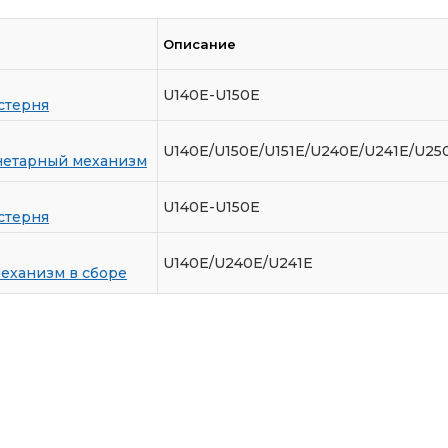
Описание
U140E-U150E
стерня
U140E/U150E/U151E/U240E/U241E/U25
нетарный механизм
U140E-U150E
стерня
U140E/U240E/U241E
еханизм в сборе