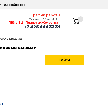
и Гидроблоков
График работы
-
г.Москва, 86й км. МКАД,
ПВЗ в ТЦ «Планета-Железяка»
+7 495 664 33 31
ерсональные.
Личный кабинет
ET