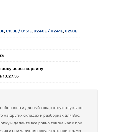
0F
,
U150E / U151E
,
U240E / U241E
,
U250E
026
просу через корзину
на 10:27:55
 обновлен и данный товар отсутствует, но
о на других складах и разборках для Вас.
опку и делайте всё ровно так же как и при
ичия и при удачном результате поиска, мы