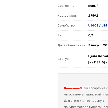
Состояние:
новый
Код детали:
27592
Семейство:
U140E / U14
Вес
0,7
Дата обновления:
7 Август 2
Цена по за
Статус:
[на ПВЗ:
0
] 
Наш а
ссортимент
Внимание!
мы оставляем шанс найти ег
Для этого жмите красную кн
покупке товара нашего нал