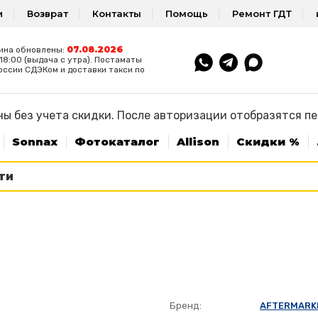
и
Возврат
Контакты
Помощь
Ремонт ГДТ
07.08.2026
ина обновлены:
8:00 (выдача с утра). Постаматы
оссии СДЭКом и доставки такси по
ы без учета скидки. После авторизации отобразятся п
Sonnax
Фотокаталог
Allison
Скидки %
Бренд:
AFTERMARK