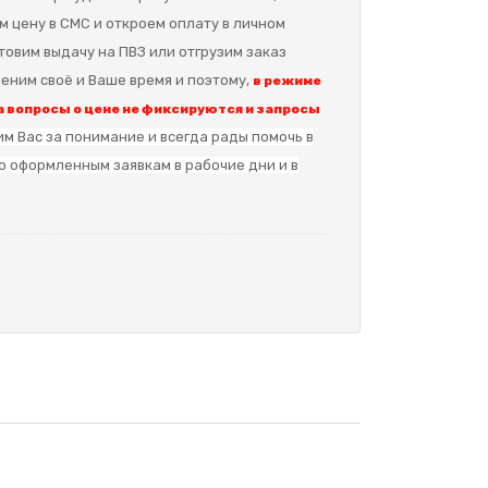
м цену в СМС и откроем оплату в личном
отовим выдачу на ПВЗ или отгрузим заказ
еним своё и Ваше время и поэтому,
в режиме
 вопросы о цене не фиксируются и запросы
м Вас за понимание и в
сегда рады помочь в
о оформленным заявкам в рабочие дни и в