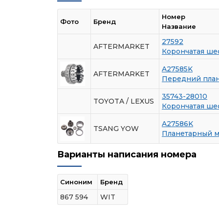
Номер
Фото
Бренд
Название
27592
AFTERMARKET
Корончатая ше
A27585K
AFTERMARKET
Передний пла
35743-28010
TOYOTA / LEXUS
Корончатая ше
A27586K
TSANG YOW
Планетарный м
Варианты написания номера
Синоним
Бренд
867 594
WIT