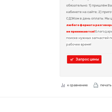
обязательно: 1) пришлём Ва
кабинете на сайте; 2) приг
СДЭКом в день оплаты. Мы ц
любого формата разговора
Благодари
не принимаются!
поиске нужных запчастей п
рабочее время!
Запрос цены
к сравнению
печать