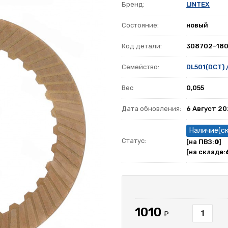
Бренд:
LINTEX
Состояние:
новый
Код детали:
308702-18
Семейство:
DL501(DCT) 
Вес
0,055
Дата обновления:
6 Август 2
Наличие(с
Статус:
[на ПВЗ:
0
]
[на складе:
1010
₽