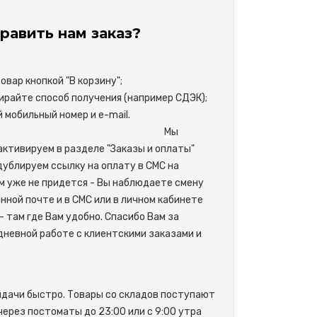
равить нам заказ?
вар кнопкой "В корзину";
райте способ получения (например СДЭК);
свой мобильный номер и e-mail.
М
ы
активируем в разделе "Заказы и оплаты"
одублируем ссылку на оплату в СМС на
м уже не придется - Вы наблюдаете смену
нной почте и в СМС или в личном кабинете
- там где Вам удобно. Спасибо Вам за
невной работе с клиентскими заказами и
ыдачи быстро. Товары со складов поступают
 через постоматы до 23:00 или с 9:00 утра