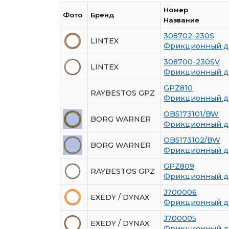
Номер
Фото
Бренд
Название
308702-230S
LINTEX
Фрикционный д
308700-230SV
LINTEX
Фрикционный д
GPZ810
RAYBESTOS GPZ
Фрикционный д
OB5173101/BW
BORG WARNER
Фрикционный д
OB5173102/BW
BORG WARNER
Фрикционный д
GPZ809
RAYBESTOS GPZ
Фрикционный д
J700006
EXEDY / DYNAX
Фрикционный д
J700005
EXEDY / DYNAX
Фрикционный д