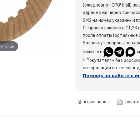
(ежедневно). СРОЧНЫЕ зак
адресе уже через три час
SMS на номер указанный пр
Отправка заказов в СДЭК 
после оплаты (остальные 
Возникнут вопросы по хар
еличения
пишите в
, 
!!! Покупателям без росси
авторизации по телефону, 
Помощь по работе с и
к сравнению
печать