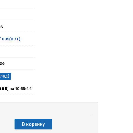
0S
/ 0B5(DCT)
026
клад)
685
] на 10:55:44
В корзину