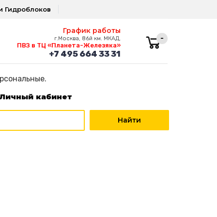
и Гидроблоков
График работы
-
г.Москва, 86й км. МКАД,
ПВЗ в ТЦ «Планета-Железяка»
+7 495 664 33 31
ерсональные.
Личный кабинет