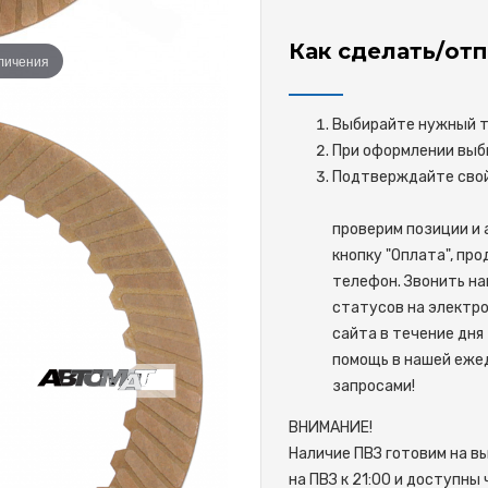
Как сделать/отп
еличения
Выбирайте нужный то
При оформлении выби
Подтверждайте 
проверим позиции и 
кнопку "Оплата", пр
телефон. Звонить на
статусов на электро
сайта в течение дня 
помощь в нашей ежед
запросами!
ВНИМАНИЕ!
Наличие ПВЗ готовим на в
на ПВЗ к 21:00 и доступны