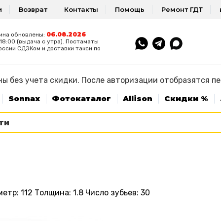
и
Возврат
Контакты
Помощь
Ремонт ГДТ
06.08.2026
ина обновлены:
8:00 (выдача с утра). Постаматы
оссии СДЭКом и доставки такси по
ы без учета скидки. После авторизации отобразятся п
Sonnax
Фотокаталог
Allison
Скидки %
р: 112 Толщина: 1.8 Число зубьев: 30