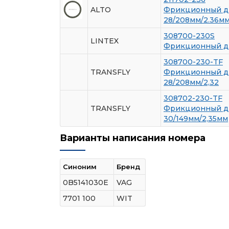
ALTO
Фрикционный д
28/208мм/2.36м
308700-230S
LINTEX
Фрикционный д
308700-230-TF
TRANSFLY
Фрикционный д
28/208мм/2,32
308702-230-TF
TRANSFLY
Фрикционный д
30/149мм/2,35мм
Варианты написания номера
Синоним
Бренд
0B5141030E
VAG
7701 100
WIT