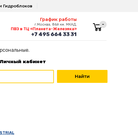
и Гидроблоков
График работы
-
г.Москва, 86й км. МКАД,
ПВЗ в ТЦ «Планета-Железяка»
+7 495 664 33 31
ерсональные.
Личный кабинет
USTRIAL