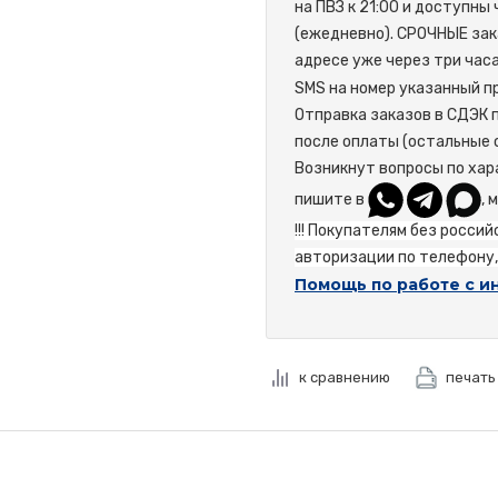
на ПВЗ к 21:00 и доступны
(ежедневно). СРОЧНЫЕ зак
адресе уже через три час
SMS на номер указанный пр
Отправка заказов в СДЭК 
после оплаты (остальные 
Возникнут вопросы по хар
пишите в
, 
!!! Покупателям без росси
авторизации по телефону, 
Помощь по работе с и
к сравнению
печать