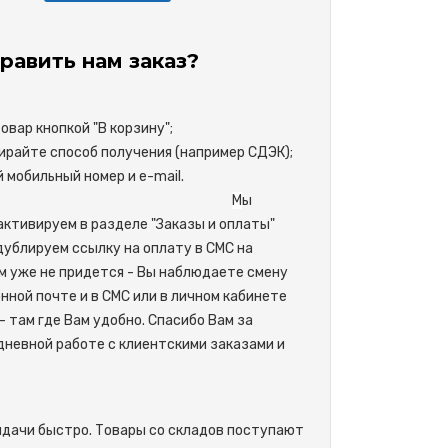
равить нам заказ?
вар кнопкой "В корзину";
райте способ получения (например СДЭК);
свой мобильный номер и e-mail.
М
ы
активируем в разделе "Заказы и оплаты"
одублируем ссылку на оплату в СМС на
м уже не придется - Вы наблюдаете смену
нной почте и в СМС или в личном кабинете
- там где Вам удобно. Спасибо Вам за
невной работе с клиентскими заказами и
ыдачи быстро. Товары со складов поступают