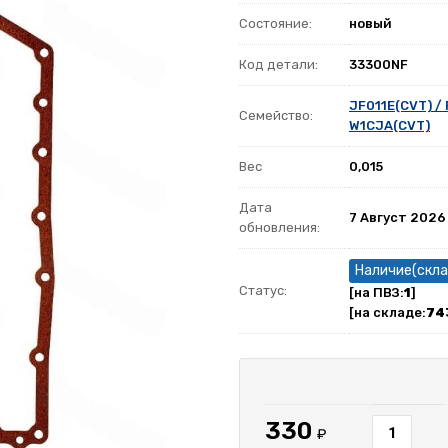
Состояние:
новый
Код детали:
33300NF
JF011E(CVT) /
Семейство:
W1CJA(CVT)
Вес
0,015
Дата
7 Август 2026
обновления:
Наличие(скла
Статус:
[на ПВЗ:
1
]
[на складе:
74
330
₽