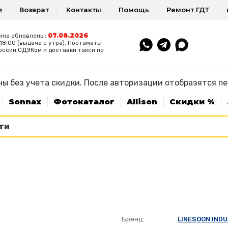
и
Возврат
Контакты
Помощь
Ремонт ГДТ
07.08.2026
ина обновлены:
8:00 (выдача с утра). Постаматы
оссии СДЭКом и доставки такси по
ы без учета скидки. После авторизации отобразятся п
Sonnax
Фотокаталог
Allison
Скидки %
Бренд:
LINESOON IND