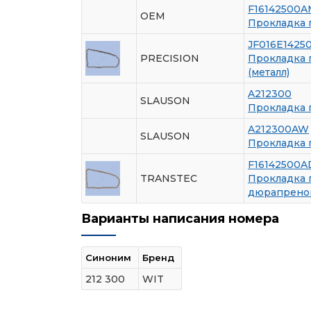
F16142500A
OEM
Прокладка п
JF016E1425
PRECISION
Прокладка 
(металл)
A212300
SLAUSON
Прокладка 
A212300AW
SLAUSON
Прокладка 
F16142500A
TRANSTEC
Прокладка 
дюрапрено
Варианты написания номера
Синоним
Бренд
212 300
WIT