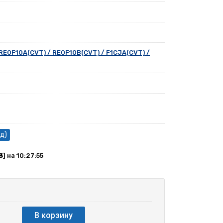
 RE0F10A(CVT) / RE0F10B(CVT) / F1CJA(CVT) /
д)
3
] на 10:27:55
В корзину