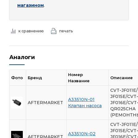
магазином
.
к сравнению
печать
Аналоги
Номер
Фото
Бренд
Описание
Название
CVT-JF011E
JF015E/CVT
A33510N-01
AFTERMARKET
JF016E/CVT
Клапан насоса
QR025CHA
(РЕМОНТН
CVT-JF011E
JF015E/CVT
A33510N-02
AFTERMARKET
JF016E/CVT