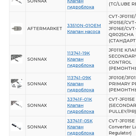
SONNAX
Клапан
(TC/LUBE R
гидроблока
CVT-JF011E
JF015E/CVT
33510N-01OEM
AFTERMARKET
JF016E/CVT
Клапан насоса
QR025CHA
(СТАНДАР
JF011E КЛ
113741-19K
SECONDARY
SONNAX
Клапан
CONTROL
гидроблока
(РЕМОНТН
113741-09K
JF010E/JF01
SONNAX
Клапан
PRIMARY P
гидроблока
(РЕМОНТН
33741F-01K
CVT-JF015E
SONNAX
Клапан
(SECONDAR
гидроблока
PULLEY/PR)
33741F-05K
CVT-JF015E 
SONNAX
Клапан
Converter L
гидроблока
Regulator)