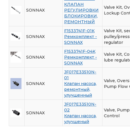
КЛАПАН
Valve Kit, O
SONNAX
РЕГУЛИРОВКИ
Lockup Cont
БЛОКИРОВКИ,
РЕМОНТНЫЙ
F1533741F-01K
Valve Kit, s
SONNAX
Ремкомплект -
pulley/pres
SONNAX
regulator
F1533741F-04K
Valve Kit, C
SONNAX
Ремкомплект -
lube regulat
SONNAX
JF017E33510N-
01
Valve, Overs
SONNAX
Клапан насоса,
Pump Flow 
ремонтный,
улучшенный
JF017E33510N-
02
Valve, Pump
SONNAX
Клапан насоса,
Control
улучшеный