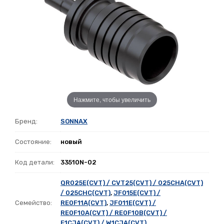
Нажмите, чтобы увеличить
Бренд:
SONNAX
Состояние:
новый
Код детали:
33510N-02
QR025E(CVT) / CVT25(CVT) / 025CHA(CVT)
/ 025CHC(CVT)
,
JF015E(CVT) /
Семейство:
RE0F11A(CVT)
,
JF011E(CVT) /
RE0F10A(CVT) / RE0F10B(CVT) /
F1CJA(CVT) / W1CJA(CVT)