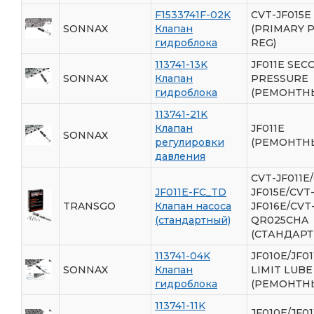
F1533741F-02K
CVT-JF015E
SONNAX
Клапан
(PRIMARY 
гидроблока
REG)
113741-13K
JF011E SE
SONNAX
Клапан
PRESSURE
гидроблока
(РЕМОНТН
113741-21K
Клапан
JF011E
SONNAX
регулировки
(РЕМОНТН
давления
CVT-JF011E
JF011E-FC_TD
JF015E/CVT
TRANSGO
Клапан насоса
JF016E/CVT
(стандартный)
QR025CHA
(СТАНДАР
113741-04K
JF010E/JF01
SONNAX
Клапан
LIMIT LUBE
гидроблока
(РЕМОНТН
113741-11K
JF010E/JF01