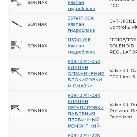
SONNAX
Клапан
TCC
гидроблока
33741F-09K
CVT-JF015E
SONNAX
Клапан
Control & Pl
гидроблока
113741-01K
JF010E/JF01
SONNAX
Клапан
SOLENOID
гидроблока
REGULATO
F09113741-04K
КЛАПАН
Valve Kit, O
SONNAX
ОГРАНИЧЕНИЯ
TCC Limit &
БЛОКИРОВКИ
М СМАЗКИ
F09113741-09K
КЛАПАН
Valve Kit, P
РЕГУЛИРОВКИ
SONNAX
Pressure Re
ДАВЛЕНИЯ
Oversized
ПЕРВИЧНЫЙ
РЕМОНТНЫЙ
F09113741-22K