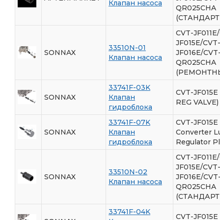
Клапан насоса
QR025CHA
(СТАНДАР
CVT-JF011E
JF015E/CVT
33510N-01
SONNAX
JF016E/CVT
Клапан насоса
QR025CHA
(РЕМОНТН
33741F-03K
CVT-JF015E
SONNAX
Клапан
REG VALVE)
гидроблока
33741F-07K
CVT-JF015E 
SONNAX
Клапан
Converter L
гидроблока
Regulator P
CVT-JF011E
JF015E/CVT
33510N-02
SONNAX
JF016E/CVT
Клапан насоса
QR025CHA
(СТАНДАР
33741F-04K
CVT-JF015E