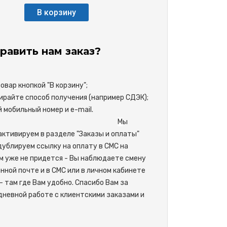
В корзину
равить нам заказ?
вар кнопкой "В корзину";
райте способ получения (например СДЭК);
свой мобильный номер и e-mail.
М
ы
активируем в разделе "Заказы и оплаты"
одублируем ссылку на оплату в СМС на
м уже не придется - Вы наблюдаете смену
нной почте и в СМС или в личном кабинете
- там где Вам удобно. Спасибо Вам за
невной работе с клиентскими заказами и