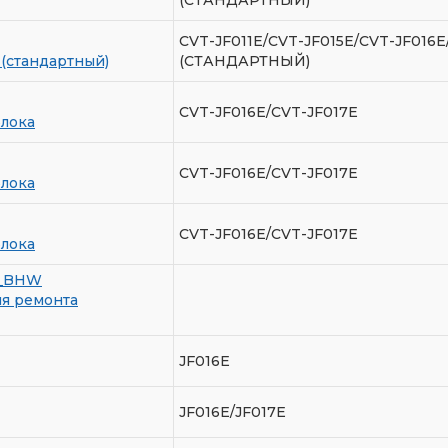
CVT-JF011E/CVT-JF015E/CVT-JF016
 (стандартный)
(СТАНДАРТНЫЙ)
CVT-JF016E/CVT-JF017E
блока
CVT-JF016E/CVT-JF017E
блока
CVT-JF016E/CVT-JF017E
блока
6_BHW
ля ремонта
JF016E
JF016E/JF017E