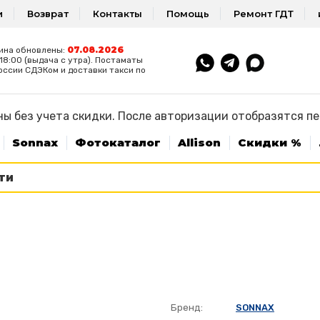
и
Возврат
Контакты
Помощь
Ремонт ГДТ
07.08.2026
ина обновлены:
8:00 (выдача с утра). Постаматы
оссии СДЭКом и доставки такси по
ы без учета скидки. После авторизации отобразятся п
Sonnax
Фотокаталог
Allison
Скидки %
Бренд:
SONNAX