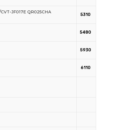
E/CVT-JF017E QR025CHA
5310
5480
5930
6110