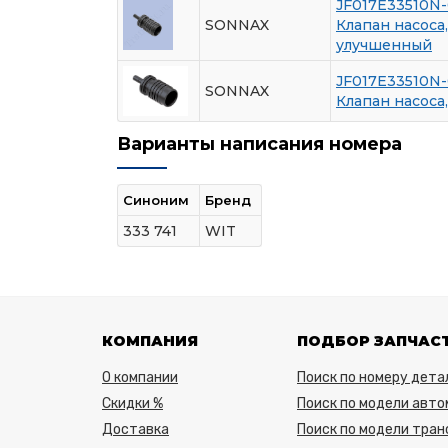
JF017E33510N-
SONNAX
Клапан насоса
улучшенный
JF017E33510N
SONNAX
Клапан насоса
Варианты написания номера
Синоним
Бренд
333 741
WIT
КОМПАНИЯ
ПОДБОР ЗАПЧАС
О компании
Поиск по номеру дета
Скидки %
Поиск по модели авто
Доставка
Поиск по модели тра