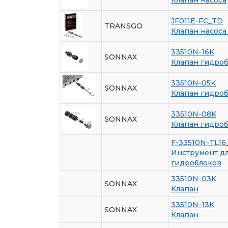
JF011E-FC_TD
TRANSGO
Клапан насоса
33510N-16K
SONNAX
Клапан гидро
33510N-05K
SONNAX
Клапан гидро
33510N-08K
SONNAX
Клапан гидро
F-33510N-TL1
Инструмент д
гидроблоков
33510N-03K
SONNAX
Клапан
33510N-13K
SONNAX
Клапан