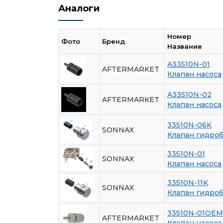
Аналоги
Номер
Фото
Бренд
Название
A33510N-01
AFTERMARKET
Клапан насоса
A33510N-02
AFTERMARKET
Клапан насоса
33510N-06K
SONNAX
Клапан гидро
33510N-01
SONNAX
Клапан насоса
33510N-11K
SONNAX
Клапан гидро
33510N-01OEM
AFTERMARKET
Клапан насоса