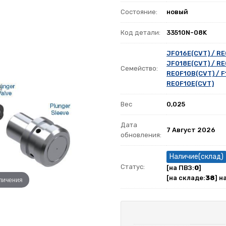
Состояние:
новый
Код детали:
33510N-08K
JF016E(CVT) / R
JF018E(CVT) / R
Семейство:
RE0F10B(CVT) / F
RE0F10E(CVT)
Вес
0,025
Дата
7 Август 2026
обновления:
Наличие(склад)
Статус:
[на ПВЗ:
0
]
[на складе:
38
] н
еличения