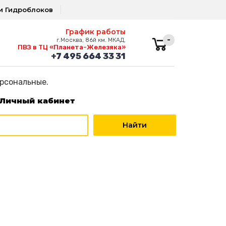
и Гидроблоков
График работы
-
г.Москва, 86й км. МКАД,
ПВЗ в ТЦ «Планета-Железяка»
+7 495 664 33 31
ерсональные.
Личный кабинет