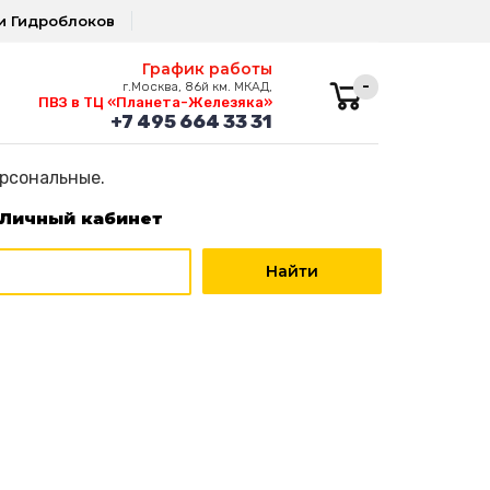
и Гидроблоков
График работы
-
г.Москва, 86й км. МКАД,
ПВЗ в ТЦ «Планета-Железяка»
+7 495 664 33 31
ерсональные.
Личный кабинет