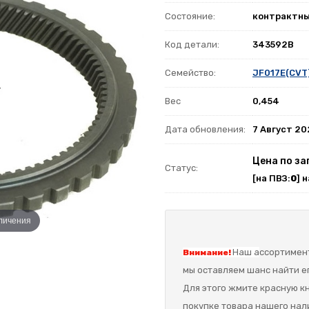
Состояние:
контрактн
Код детали:
343592B
Семейство:
JF017E(CVT)
Вес
0,454
Дата обновления:
7 Август 2
Цена по за
Статус:
[на ПВЗ:
0
] 
еличения
Наш а
ссортимент
Внимание!
мы оставляем шанс найти ег
Для этого жмите красную кн
покупке товара нашего нал