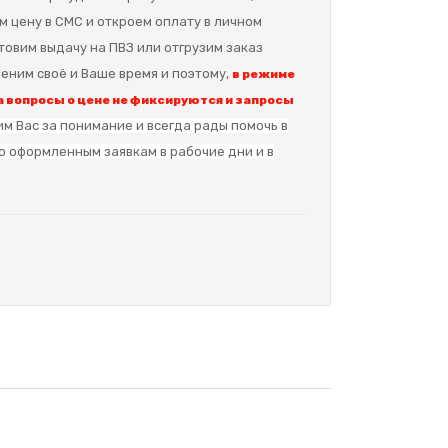
м цену в СМС и откроем оплату в личном
отовим выдачу на ПВЗ или отгрузим заказ
еним своё и Ваше время и поэтому,
в режиме
 вопросы о цене не фиксируются и запросы
м Вас за понимание и в
сегда рады помочь в
о оформленным заявкам в рабочие дни и в