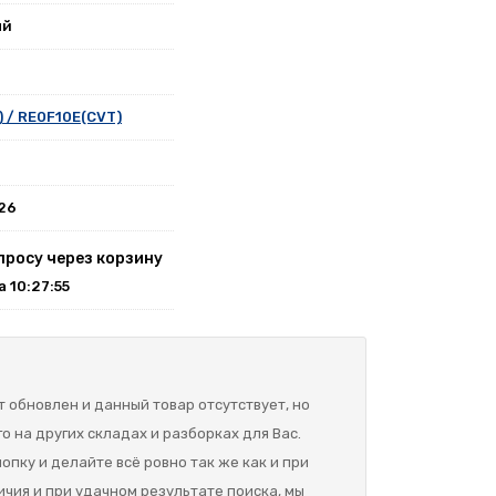
ый
 / RE0F10E(CVT)
026
просу через корзину
на 10:27:55
 обновлен и данный товар отсутствует, но
о на других складах и разборках для Вас.
опку и делайте всё ровно так же как и при
ичия и при удачном результате поиска, мы