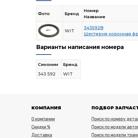
Номер
Фото
Бренд
Название
343592B
WIT
Шестерня коронная ф
Варианты написания номера
Синоним
Бренд
343 592
WIT
КОМПАНИЯ
ПОДБОР ЗАПЧАС
О компании
Поиск по номеру дета
Скидки %
Поиск по модели авто
Доставка
Поиск по модели тра