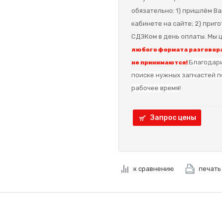
обязательно: 1) пришлём Ва
кабинете на сайте; 2) приг
СДЭКом в день оплаты. Мы ц
любого формата разговора
Благодари
не принимаются!
поиске нужных запчастей п
рабочее время!
Запрос цены
к сравнению
печать