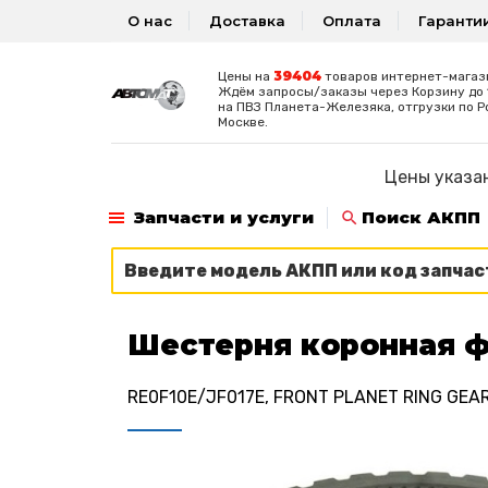
О нас
Доставка
Оплата
Гаранти
39404
Цены на
товаров интернет-магаз
Ждём запросы/заказы через Корзину до 1
на ПВЗ Планета-Железяка, отгрузки по Р
Москве.
Цены указан
Запчасти и услуги
Поиск АКПП
Шестерня коронная 
RE0F10E/JF017E, FRONT PLANET RING GEAR,