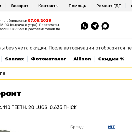
и
Возврат
Контакты
Помощь
Ремонт ГДТ
07.08.2026
ина обновлены:
8:00 (выдача с утра). Постаматы
оссии СДЭКом и доставки такси по
ы без учета скидки. После авторизации отобразятся п
Sonnax
Фотокаталог
Allison
Скидки %
фронт
 110 TEETH, 20 LUGS, 0.635 THICK
Бренд:
WIT