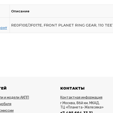
Описание
RE0F10E/JF017E, FRONT PLANET RING GEAR, 110 TEET
ронт
ТЕЙ
КОНТАКТЫ
ли и модели АКПП
Контактная информация
г.Москва, 86й км. МКАД,
мобиля
ТЦ «Планета-Железяка»
нсмиссии
+7 495 664 33 31