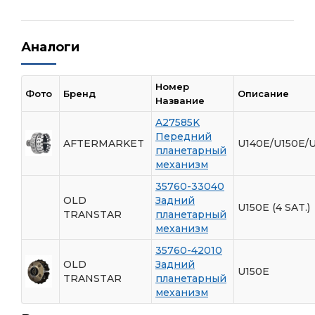
Аналоги
Номер
Фото
Бренд
Описание
Название
A27585K
Передний
AFTERMARKET
U140E/U150E/
планетарный
механизм
35760-33040
OLD
Задний
U150E (4 SAT.)
TRANSTAR
планетарный
механизм
35760-42010
OLD
Задний
U150E
TRANSTAR
планетарный
механизм