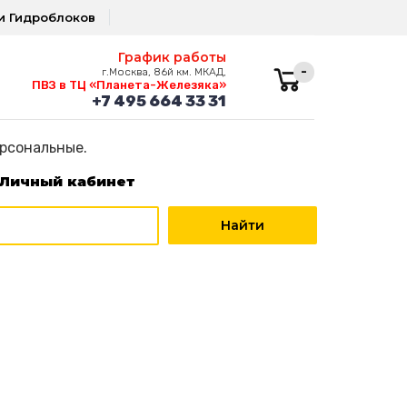
и Гидроблоков
График работы
-
г.Москва, 86й км. МКАД,
ПВЗ в ТЦ «Планета-Железяка»
+7 495 664 33 31
ерсональные.
Личный кабинет