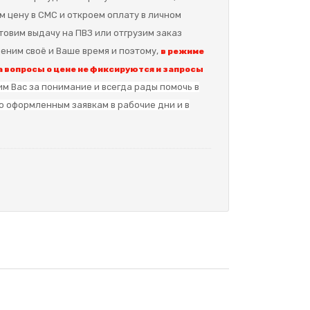
м цену в СМС и откроем оплату в личном
отовим выдачу на ПВЗ или отгрузим заказ
еним своё и Ваше время и поэтому,
в режиме
 вопросы о цене не фиксируются и запросы
м Вас за понимание и в
сегда рады помочь в
о оформленным заявкам в рабочие дни и в