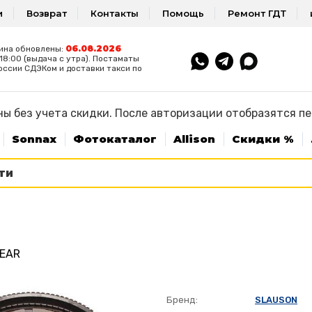
и
Возврат
Контакты
Помощь
Ремонт ГДТ
06.08.2026
ина обновлены:
8:00 (выдача с утра). Постаматы
оссии СДЭКом и доставки такси по
ы без учета скидки. После авторизации отобразятся п
Sonnax
Фотокаталог
Allison
Скидки %
GEAR
Бренд:
SLAUSON