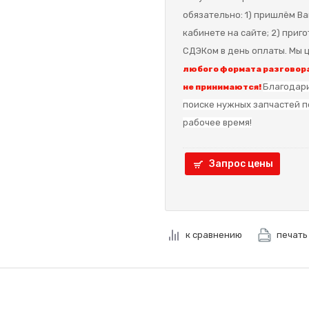
обязательно: 1) пришлём Ва
кабинете на сайте; 2) приг
СДЭКом в день оплаты. Мы ц
любого формата разговора
Благодари
не принимаются!
поиске нужных запчастей п
рабочее время!
Запрос цены
к сравнению
печать