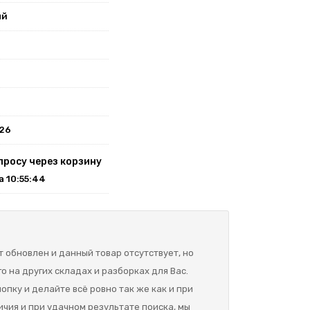
ый
026
просу через корзину
на 10:55:44
 обновлен и данный товар отсутствует, но
о на других складах и разборках для Вас.
опку и делайте всё ровно так же как и при
ичия и при удачном результате поиска, мы