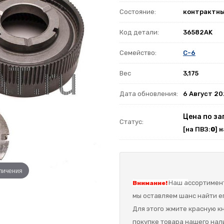
Состояние:
контрактн
Код детали:
36582AK
Семейство:
C-6
Вес
3,175
Дата обновления:
6 Август 2
Цена по за
Статус:
[на ПВЗ:
0
] 
еличения
Наш а
ссортимент
Внимание!
мы оставляем шанс найти ег
Для этого жмите красную кн
покупке товара нашего нал