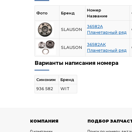
Номер
Фото
Бренд
Название
36582A
SLAUSON
Планетарный ряд
36582AK
SLAUSON
Планетарный ряд
Варианты написания номера
Синоним
Бренд
936 582
WIT
КОМПАНИЯ
ПОДБОР ЗАПЧАС
О компании
Поиск по номеру дета