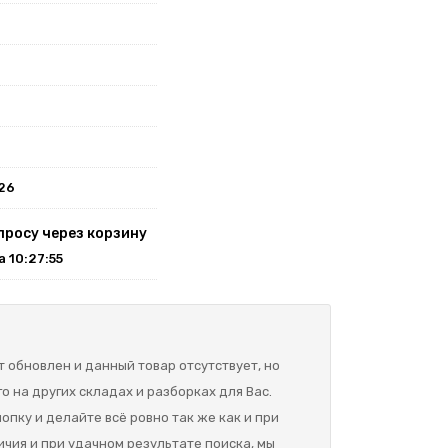
026
просу через корзину
на 10:27:55
 обновлен и данный товар отсутствует, но
о на других складах и разборках для Вас.
опку и делайте всё ровно так же как и при
ичия и при удачном результате поиска, мы