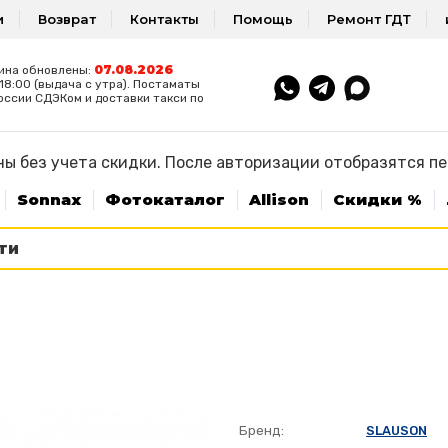
и
Возврат
Контакты
Помощь
Ремонт ГДТ
07.08.2026
ина обновлены:
8:00 (выдача с утра). Постаматы
оссии СДЭКом и доставки такси по
ы без учета скидки. После авторизации отобразятся п
Sonnax
Фотокаталог
Allison
Скидки %
Бренд:
SLAUSON