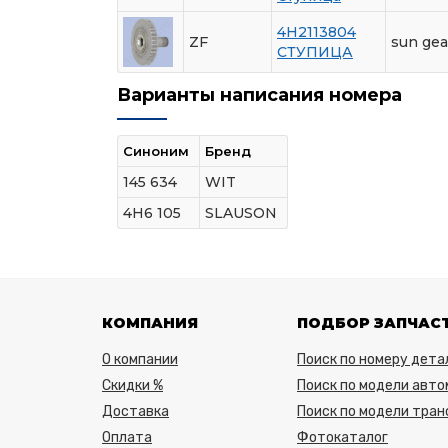
4H2113804
ZF
sun gea
СТУПИЦА
Варианты написания номера
Синоним
Бренд
145 634
WIT
4H6 105
SLAUSON
КОМПАНИЯ
ПОДБОР ЗАПЧАС
О компании
Поиск по номеру дета
Скидки %
Поиск по модели авто
Доставка
Поиск по модели тра
Оплата
Фотокаталог