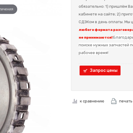
обязательно: 1) пришлём Ва
еличения
кабинете на сайте; 2) приг
СДЭКом в день оплаты. Мы ц
любого формата разговора
Благодари
не принимаются!
поиске нужных запчастей п
рабочее время!
Запрос цены
к сравнению
печать