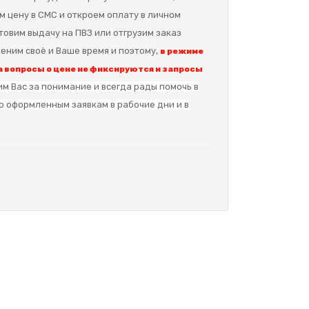
м цену в СМС и откроем оплату в личном
отовим выдачу на ПВЗ или отгрузим заказ
еним своё и Ваше время и поэтому,
в режиме
 вопросы о цене не фиксируются и запросы
м Вас за понимание и в
сегда рады помочь в
о оформленным заявкам в рабочие дни и в