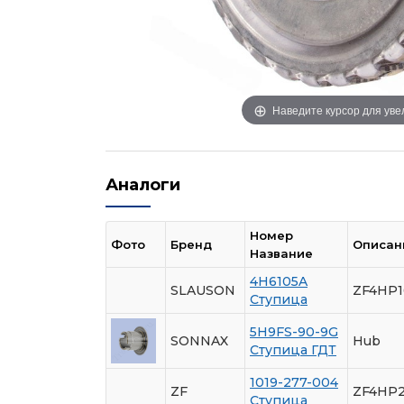
Наведите курсор для ув
Аналоги
Номер
Фото
Бренд
Описан
Название
4H6105A
SLAUSON
ZF4HP
Ступица
5H9FS-90-9G
SONNAX
Hub
Ступица ГДТ
1019-277-004
ZF
ZF4HP
Ступица