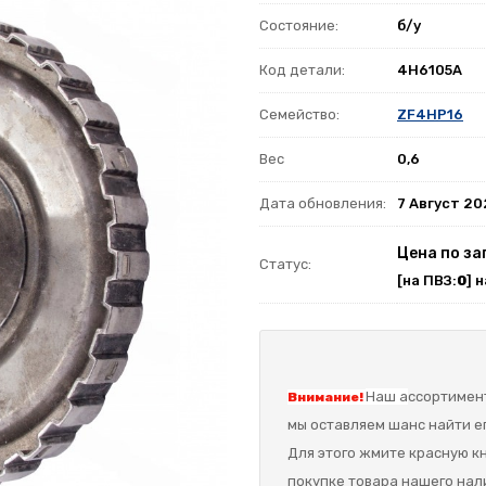
Состояние:
б/у
Код детали:
4H6105A
Семейство:
ZF4HP16
Вес
0,6
Дата обновления:
7 Август 2
Цена по за
Статус:
[на ПВЗ:
0
] 
Наш а
ссортимент
Внимание!
мы оставляем шанс найти ег
Для этого жмите красную кн
покупке товара нашего нал