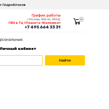
и Гидроблоков
График работы
-
г.Москва, 86й км. МКАД,
ПВЗ в ТЦ «Планета-Железяка»
+7 495 664 33 31
ерсональные.
Личный кабинет