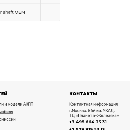
r shaft OEM
ТЕЙ
КОНТАКТЫ
ли и модели АКПП
Контактная информация
г.Москва, 86й км. МКАД,
мобиля
ТЦ «Планета-Железяка»
нсмиссии
+7 495 664 33 31
+7 929 919 53 13