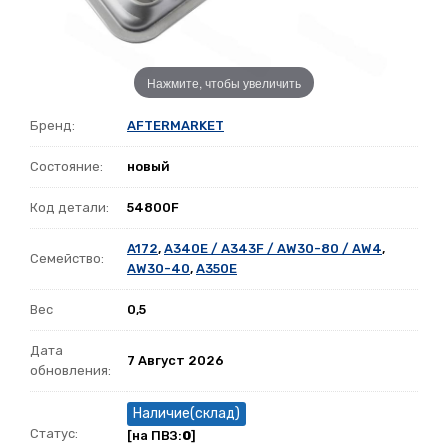
Нажмите, чтобы увеличить
Бренд:
AFTERMARKET
Состояние:
новый
Код детали:
54800F
A172
,
A340E / A343F / AW30-80 / AW4
,
Семейство:
AW30-40
,
A350E
Вес
0,5
Дата
7 Август 2026
обновления:
Наличие(склад)
Статус:
[на ПВЗ:
0
]