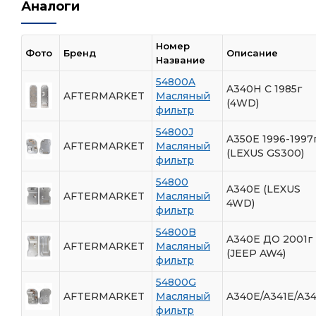
Аналоги
Номер
Фото
Бренд
Описание
Название
54800A
A340H С 1985г
AFTERMARKET
Масляный
(4WD)
фильтр
54800J
A350E 1996-1997
AFTERMARKET
Масляный
(LEXUS GS300)
фильтр
54800
A340E (LEXUS
AFTERMARKET
Масляный
4WD)
фильтр
54800B
A340E ДО 2001г
AFTERMARKET
Масляный
(JEEP AW4)
фильтр
54800G
AFTERMARKET
Масляный
A340E/A341E/A3
фильтр