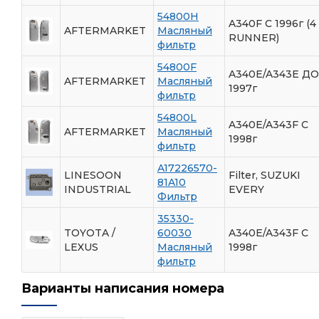
54800H
A340F C 1996г (4
AFTERMARKET
Масляный
RUNNER)
фильтр
54800F
A340E/A343E ДО
AFTERMARKET
Масляный
1997г
фильтр
54800L
A340E/A343F С
AFTERMARKET
Масляный
1998г
фильтр
A17226570-
LINESOON
Filter, SUZUKI
81A10
INDUSTRIAL
EVERY
Фильтр
35330-
TOYOTA /
60030
A340E/A343F С
LEXUS
Масляный
1998г
фильтр
Варианты написания номера