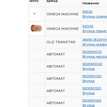
Фото
Бренд
Название
55526
OMEGA MACHINE
Втулка солен
92005
OMEGA MACHINE
Втулка плане
AW55-BUSHI
OLD TRANSTAR
Втулка серв
55059001D
ABTOMAT
Втулка насос
55059003D
ABTOMAT
Втулка
55059010D
ABTOMAT
Втулка
55059015D
ABTOMAT
Втулка
55059016D
ABTOMAT
Втулка