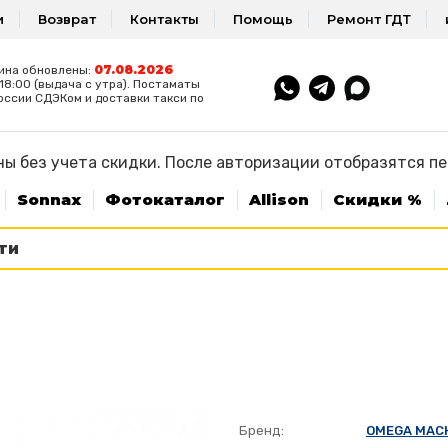
и
Возврат
Контакты
Помощь
Ремонт ГДТ
07.08.2026
ина обновлены:
8:00 (выдача с утра). Постаматы
оссии СДЭКом и доставки такси по
ы без учета скидки. После авторизации отобразятся п
Sonnax
Фотокаталог
Allison
Скидки %
Бренд:
OMEGA MAC