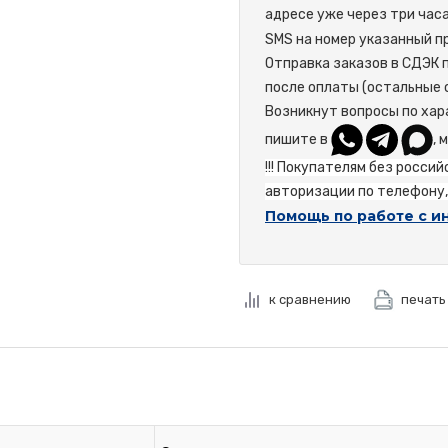
адресе уже через три час
SMS на номер указанный пр
Отправка заказов в СДЭК 
после оплаты (остальные 
Возникнут вопросы по хар
пишите в
, 
!!! Покупателям без росси
авторизации по телефону, 
Помощь по работе с и
к сравнению
печать