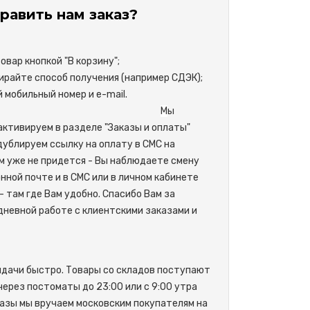
равить нам заказ?
вар кнопкой "В корзину";
райте способ получения (например СДЭК);
свой мобильный номер и e-mail.
М
ы
активируем в разделе "Заказы и оплаты"
одублируем ссылку на оплату в СМС на
м уже не придется - Вы наблюдаете смену
нной почте и в СМС или в личном кабинете
- там где Вам удобно. Спасибо Вам за
невной работе с клиентскими заказами и
ыдачи быстро. Товары со складов поступают
 через постоматы до 23:00 или с 9:00 утра
азы мы вручаем московским покупателям на