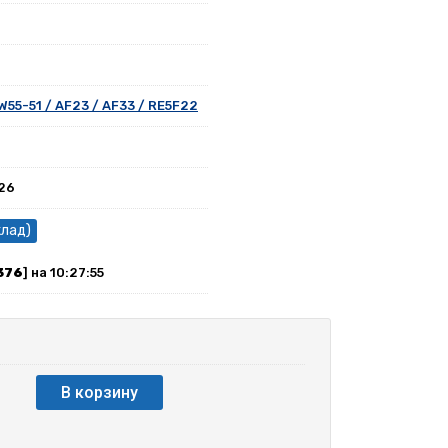
W55-51 / AF23 / AF33 / RE5F22
026
клад)
376
] на 10:27:55
В корзину