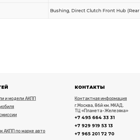
Bushing, Direct Clutch Front Hub (Rear
ТЕЙ
КОНТАКТЫ
ли и модели АКПП
Контактная информация
г.Москва, 86й км. МКАД,
мобиля
ТЦ «Планета-Железяка»
нсмиссии
+7 495 664 33 31
+7 929 919 53 13
к АКПП по марке авто
+7 965 201 72 70