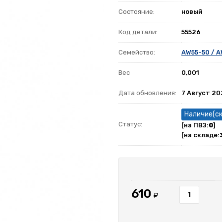
Состояние:
новый
Код детали:
55526
Семейство:
AW55-50 / A
Вес
0,001
Дата обновления:
7 Август 2
Наличие(с
Статус:
[на ПВЗ:
0
]
[на складе:
610
₽