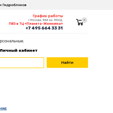
и Гидроблоков
График работы
-
г.Москва, 86й км. МКАД,
ПВЗ в ТЦ «Планета-Железяка»
+7 495 664 33 31
ерсональные.
Личный кабинет
HINE