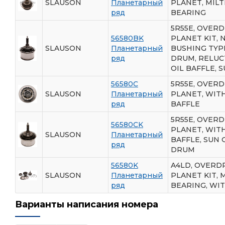
SLAUSON
Планетарный
PLANET, MILT
ряд
BEARING
5R55E, OVERD
56580BK
PLANET KIT, 
SLAUSON
Планетарный
BUSHING TYPE
ряд
DRUM, RELUC
OIL BAFFLE, 
56580C
5R55E, OVERD
SLAUSON
Планетарный
PLANET, WITH
ряд
BAFFLE
5R55E, OVERD
56580CK
PLANET, WITH
SLAUSON
Планетарный
BAFFLE, SUN 
ряд
DRUM
56580K
A4LD, OVERD
SLAUSON
Планетарный
PLANET KIT, 
ряд
BEARING, WI
Варианты написания номера