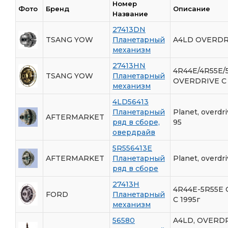
Номер
Фото
Бренд
Описание
Название
27413DN
TSANG YOW
Планетарный
A4LD OVERDRI
механизм
27413HN
4R44E/4R55E/
TSANG YOW
Планетарный
OVERDRIVE С 
механизм
4LD56413
Планетарный
Planet, overdri
AFTERMARKET
ряд в сборе,
95
овердрайв
5R556413E
AFTERMARKET
Планетарный
Planet, overdr
ряд в сборе
27413H
4R44E-5R55E
FORD
Планетарный
С 1995г
механизм
56580
A4LD, OVERD