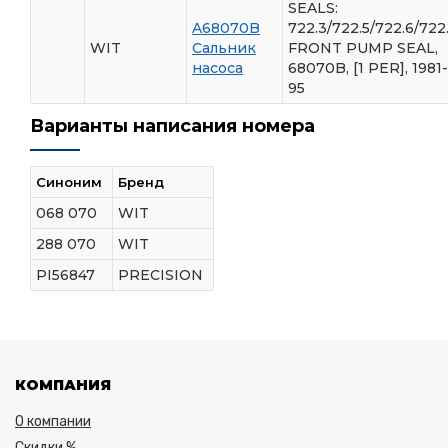
SEALS:
A68070B
722.3/722.5/722.6/722.
WIT
Сальник
FRONT PUMP SEAL,
насоса
68070B, [1 PER], 1981-
95
Варианты написания номера
Синоним
Бренд
068 070
WIT
288 070
WIT
PI56847
PRECISION
КОМПАНИЯ
О компании
Скидки %