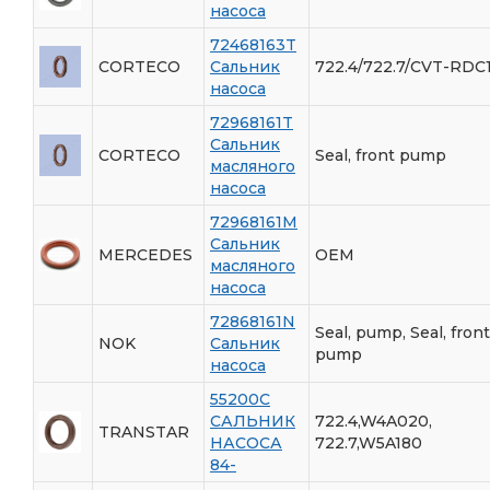
насоса
72468163T
CORTECO
Сальник
722.4/722.7/CVT-RDC
насоса
72968161T
Сальник
CORTECO
Seal, front pump
масляного
насоса
72968161M
Сальник
MERCEDES
OEM
масляного
насоса
72868161N
Seal, pump, Seal, front
NOK
Сальник
pump
насоса
55200C
САЛЬНИК
722.4,W4A020,
TRANSTAR
НАСОСА
722.7,W5A180
84-