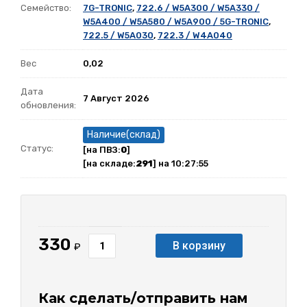
Семейство:
7G-TRONIC
,
722.6 / W5A300 / W5A330 /
W5A400 / W5A580 / W5A900 / 5G-TRONIC
,
722.5 / W5A030
,
722.3 / W4A040
Вес
0,02
Дата
7 Август 2026
обновления:
Наличие(склад)
Статус:
[на ПВЗ:
0
]
[на складе:
291
] на 10:27:55
330
В корзину
₽
Как сделать/отправить нам