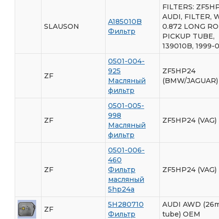
FILTERS: ZF5H
AUDI, FILTER, 
A185010B
SLAUSON
0.872 LONG R
Фильтр
PICKUP TUBE,
139010B, 1999-
0501-004-
925
ZF5HP24
ZF
Масляный
(BMW/JAGUAR)
фильтр
0501-005-
998
ZF
ZF5HP24 (VAG)
Масляный
фильтр
0501-006-
460
ZF
Фильтр
ZF5HP24 (VAG)
масляный
5hp24a
5H280710
AUDI AWD (26
ZF
Фильтр
tube) OEM