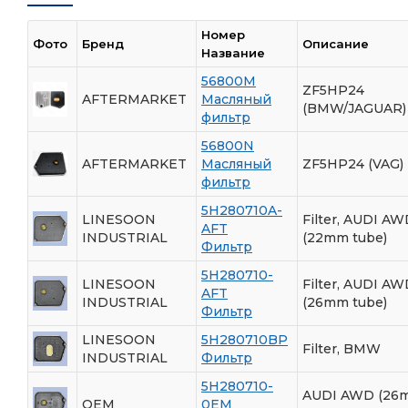
Номер
Фото
Бренд
Описание
Название
56800M
ZF5HP24
AFTERMARKET
Масляный
(BMW/JAGUAR)
фильтр
56800N
AFTERMARKET
Масляный
ZF5HP24 (VAG)
фильтр
5H280710A-
LINESOON
Filter, AUDI A
AFT
INDUSTRIAL
(22mm tube)
Фильтр
5H280710-
LINESOON
Filter, AUDI A
AFT
INDUSTRIAL
(26mm tube)
Фильтр
LINESOON
5H280710BP
Filter, BMW
INDUSTRIAL
Фильтр
5H280710-
AUDI AWD (26
OEM
0EM